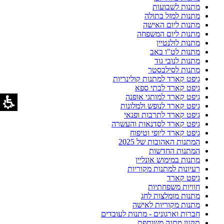
מתנות לשבועות
מתנות למזל בתולה
מתנות ליום האישה
מתנות ליום המשפחה
מתנות לולנטיין
מתנות לט"ו באב
מתנות לנובי גוד
מתנות לסילבסטר
גיפט קארד למתנות קולינריות
גיפט קארד לבתי ספא
גיפט קארד למותגי אופנה
גיפט קארד לנופש ולמלונות
גיפט קארד לתרבות ופנאי
גיפט קארד לסדנאות והעשרה
גיפט קארד ליופי וטיפוח
המתנות האהובות של 2025
המתנות החדשות
מתנות במימוש אונליין
רעיונות למתנות מקוריות
גיפט קארד
חוויות משפחתיות
מתנות מומלצות לחג
מתנות מקוריות לאישה
חברות וארגונים - מתנות לעובדים
תקנון מתנה משותפת