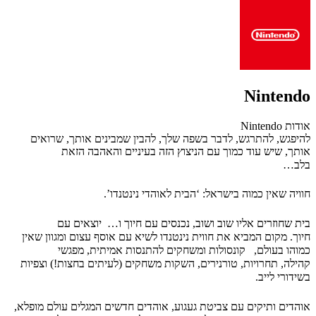
Nintendo
אודות Nintendo
ל
היפגש, להתרגש, לדבר בשפה שלך, להבין שמבינים אותך, שרואים
אותך, שיש עוד כמוך עם הניצוץ הזה בעיניים והאהבה הזאת
בלב…
חוויה שאין כמוה בישראל: ‘הבית לאוהדי נינטנדו’.
בית שחוזרים אליו שוב ושוב, נכנסים עם חיוך ו… יוצאים עם
חיוך. מקום המביא את חווית נינטנדו לשיא עם אוסף עצום ומגוון שאין
כמוהו בעולם, קונסולות ומשחקים להתנסות אמיתית, מפגשי
קהילה, תחרויות, טורנירים, השקות משחקים (לעיתים בחצות!) וצפיות
בשידורי לייב.
אוהדים ותיקים עם צביטת געגוע, אוהדים חדשים המגלים עולם מופלא,