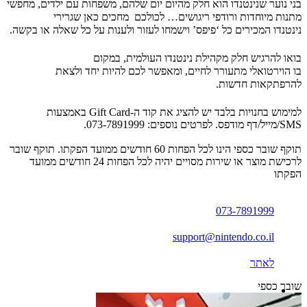
בני נוער שנינטנדו הוא חלק מהיום יום שלהם, משפחות עם ילדים, מחפשי
מתנות מיוחדות ורודפי ריגושים… לכולכם מחכים כאן שגרירי
נינטנדו המכירים כל ‘פיפס’ וישמחו לעזור ולענות על כל שאלה או בקשה.
בואו להרגיש חלק מקהילת נינטנדו העולמית, במקום
בו הוירטואלי מתעורר לחיים, ומאפשר לכם להיות יחד ולצאת
להרפתקאות חדשות.
למימוש בחנויות בלבד יש להציג את קוד ה-Gift Card באמצעות
SMS/מייל/דף מודפס. לפרטים נוספים: 073-7891999.
תוקף שובר כספי הינו לכל הפחות 60 חודשים ממועד הפקתו. תוקף שובר
לרכישת מוצר או שירות מסויים יהיה לכל הפחות 24 חודשים ממועד
הפקתו
073-7891999
support@nintendo.co.il
לאתר
שובר כספי