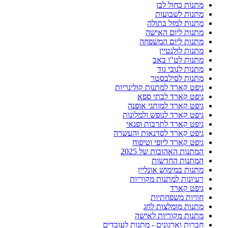
מתנות כחול לבן
מתנות לשבועות
מתנות למזל בתולה
מתנות ליום האישה
מתנות ליום המשפחה
מתנות לולנטיין
מתנות לט"ו באב
מתנות לנובי גוד
מתנות לסילבסטר
גיפט קארד למתנות קולינריות
גיפט קארד לבתי ספא
גיפט קארד למותגי אופנה
גיפט קארד לנופש ולמלונות
גיפט קארד לתרבות ופנאי
גיפט קארד לסדנאות והעשרה
גיפט קארד ליופי וטיפוח
המתנות האהובות של 2025
המתנות החדשות
מתנות במימוש אונליין
רעיונות למתנות מקוריות
גיפט קארד
חוויות משפחתיות
מתנות מומלצות לחג
מתנות מקוריות לאישה
חברות וארגונים - מתנות לעובדים