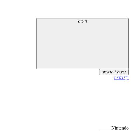
דלג
תפריט
מעל
עליון
תפריט
עליון
חיפוש
כניסה / הרשמה
סוף
דף הבית
אזור
תפריט
עליון
Nintendo