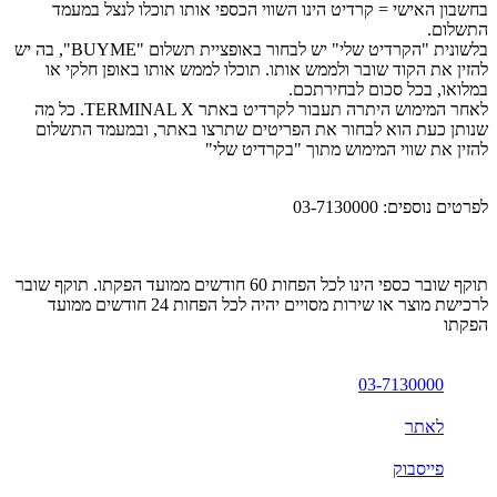
בחשבון האישי = קרדיט הינו השווי הכספי אותו תוכלו לנצל במעמד
התשלום.
בלשונית "הקרדיט שלי" יש לבחור באופציית תשלום "
BUYME
", בה יש
להזין את הקוד שובר ולממש אותו. תוכלו לממש אותו באופן חלקי או
במלואו, בכל סכום לבחירתכם.
לאחר המימוש היתרה תעבור לקרדיט באתר
TERMINAL X
. כל מה
שנותן כעת הוא לבחור את הפריטים שתרצו באתר, ובמעמד התשלום
להזין את שווי המימוש מתוך "בקר
דיט שלי"
לפרטים נוספים: 03-7130000
תוקף שובר כספי הינו לכל הפחות 60 חודשים ממועד הפקתו. תוקף שובר
לרכישת מוצר או שירות מסויים יהיה לכל הפחות 24 חודשים ממועד
הפקתו
03-7130000
לאתר
פייסבוק