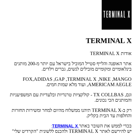
TERMINAL X
אודות TERMINAL X
אתר האופנה והלייף סטייל המוביל בישראל עם יותר מ-200 מותגים
בינלאומיים ומקומיים מובילים לנשים, גברים וילדים.
FOX
,
ADIDAS
,
GAP
,
TERMINAL X
,
NIKE
,
MANGO
,AMERICAM AEGLE
ועוד מלא שמות חמים.
וגם,
TX COLLBAS
- קולקציות טרנדיות ובלעדיות עם המשפיעניות
והמותגים הכי נכונים.
רק ב-
TERMINAL X
תיהנו ממשלוח מהיום למחר ומשירות החזרות
והחלפות עד הבית בקליק.
בכדי לממש את השובר באתר
:
TERMINAL X
יש להירשם לאתר TERMINAL X ולהכנס ללשונית
"הקרדיט שלי"