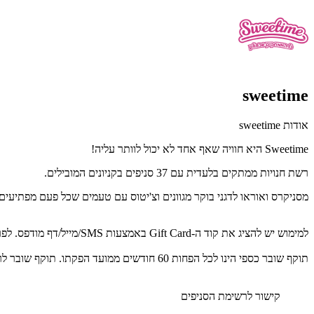
sweetime
אודות sweetime
Sweetime היא חוויה שאף אחד לא יכול לוותר עליה!
רשת חנויות ממתקים בלעדית עם 37 סניפים בקניונים המובילים.
מסניקרס ואוראו לדגני בוקר מגוונים וצ'יטוס עם טעמים שכל פעם מפתיע
למימוש יש להציג את קוד ה-Gift Card באמצעות SMS/מייל/דף מודפס. לפרטים נוספים: 08637727
תוקף שובר כספי הינו לכל הפחות 60 חודשים ממועד הפקתו. תוקף שובר לרכישת מוצר או שירות מסויים יהיה לכל הפחות 24 חודשים ממועד הפקתו
קישור לרשימת הסניפים