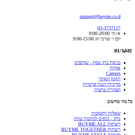
support@buyme.co.il
03-3737117
א׳-ה׳ 9:00-20:00
יום ו׳ וערבי חג 9:00-15:00
BUYME
כניסת בתי עסק - שותפים
אודות
Careers
תקנון האתר
מדיניות הגנת פרטיות
הצהרת נגישות
כל מה שחשוב
שאלות ותשובות
בלוג - טיפים למתנות שוות
רשתות BUYME ALL
רשתות BUYME TOGETHER
רשתות BUYME STYLE