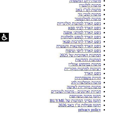
מתנות ליום המשפחה
מתנות לולנטיין
מתנות לט"ו באב
מתנות לנובי גוד
מתנות לסילבסטר
גיפט קארד למתנות קולינריות
גיפט קארד לבתי ספא
גיפט קארד למותגי אופנה
גיפט קארד לנופש ולמלונות
גיפט קארד לתרבות ופנאי
גיפט קארד לסדנאות והעשרה
גיפט קארד ליופי וטיפוח
המתנות האהובות של 2025
המתנות החדשות
מתנות במימוש אונליין
רעיונות למתנות מקוריות
גיפט קארד
חוויות משפחתיות
מתנות מומלצות לחג
מתנות מקוריות לאישה
חברות וארגונים - מתנות לעובדים
תקנון מתנה משותפת
תקנון נסייני המתנות של BUYME
תקנון פעילות ט"ו באב 2026
privacy policy