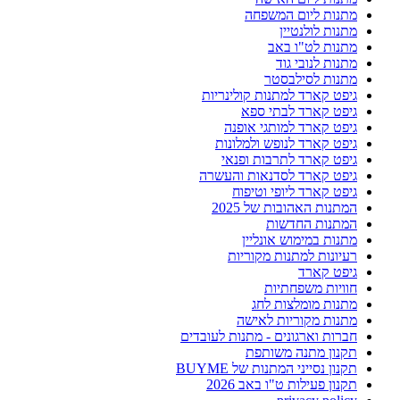
מתנות ליום המשפחה
מתנות לולנטיין
מתנות לט"ו באב
מתנות לנובי גוד
מתנות לסילבסטר
גיפט קארד למתנות קולינריות
גיפט קארד לבתי ספא
גיפט קארד למותגי אופנה
גיפט קארד לנופש ולמלונות
גיפט קארד לתרבות ופנאי
גיפט קארד לסדנאות והעשרה
גיפט קארד ליופי וטיפוח
המתנות האהובות של 2025
המתנות החדשות
מתנות במימוש אונליין
רעיונות למתנות מקוריות
גיפט קארד
חוויות משפחתיות
מתנות מומלצות לחג
מתנות מקוריות לאישה
חברות וארגונים - מתנות לעובדים
תקנון מתנה משותפת
תקנון נסייני המתנות של BUYME
תקנון פעילות ט"ו באב 2026