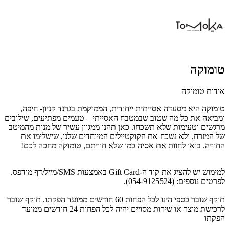
טומוקה
אודות טומוקה
טומוקה היא מסעדה אסייתית ייחודית, הממוקמת בגרנד קניון- חיפה,
ומביאה את כל מה שטוב שבמטבח האסייתי – טעמים מפתיעים, שילובים
מרגשים וטעימות שלא תשכחו. כאן תהנו ממגוון עשיר של מנות מהמיטב
של המזרח, ולא נשכח את הקוקטיילים המיוחדים שלנו, שישלימו את
החוויה. בואו לחוות את אסיה כמו שלא חוויתם, טומוקה מחכה לכם!
למימוש יש להציג את קוד ה-Gift Card באמצעות SMS/מייל/דף מודפס.
לפרטים נוספים: (054-9125524).
תוקף שובר כספי הינו לכל הפחות 60 חודשים ממועד הפקתו. תוקף שובר
לרכישת מוצר או שירות מסויים יהיה לכל הפחות 24 חודשים ממועד
הפקתו