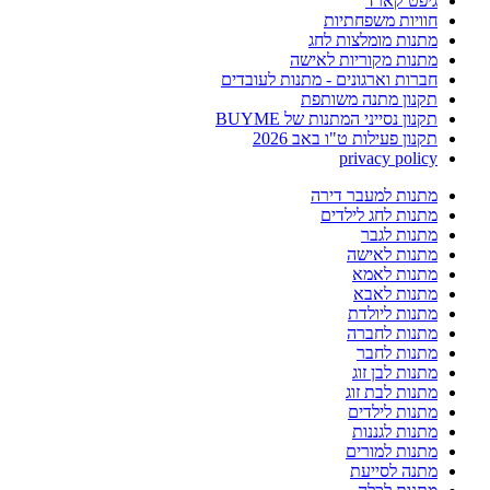
גיפט קארד
חוויות משפחתיות
מתנות מומלצות לחג
מתנות מקוריות לאישה
חברות וארגונים - מתנות לעובדים
תקנון מתנה משותפת
תקנון נסייני המתנות של BUYME
תקנון פעילות ט"ו באב 2026
privacy policy
מתנות למעבר דירה
מתנות לחג לילדים
מתנות לגבר
מתנות לאישה
מתנות לאמא
מתנות לאבא
מתנות ליולדת
מתנות לחברה
מתנות לחבר
מתנות לבן זוג
מתנות לבת זוג
מתנות לילדים
מתנות לגננות
מתנות למורים
מתנה לסייעת