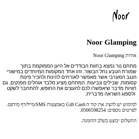
Noor Glamping
אודות Noor Glamping
מתחם נור נמצא בחוות הבודדים אל היען הממוקמת בתוך
שמורת הטבע נחל הבשור. זהו אחד המקומות המיוחדים במישורי
הנגב המערבי אשר מאפשר לאורחים להינות ולהכיר פינות
קסומות, שבילים ונביעות. המתחם מציע מלבד אוהלים מפנקים, גם
חוויות מדבר שיאפשרו לכם להעצים את החופש, להתחבר לשקט
ולספוג השראה מדברית.
למימוש יש להציג את קוד ה-Gift Card באמצעות SMS/מייל/דף מודפס.
לפרטים נוספים: 0506598254.
התשלום יבוצע בשלב ההזמנה.