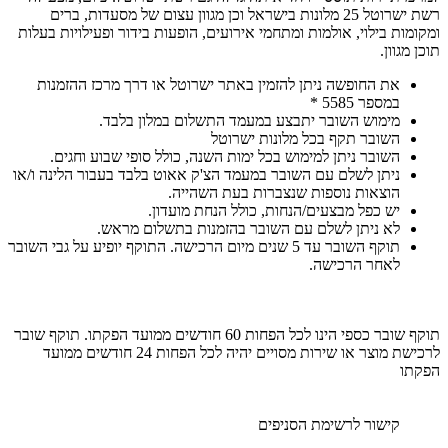
רשת ישרוטל 25 מלונות בישראל וכן מגוון עצום של מסעדות, ברים
ומקומות בילוי, אולמות ומתחמי אירועים, הופעות בידור ופעילויות בעלות
תוכן מגוון.
את החופשה ניתן להזמין באתר ישרוטל או דרך מרכז ההזמנות
במספר 5585 *
מימוש השובר יתבצע במעמד התשלום במלון בלבד.
השובר תקף בכל מלונות ישרוטל
השובר ניתן למימוש בכל ימות השנה, כולל סופי שבוע וחגים.
ניתן לשלם עם השובר במעמד הצ'ק אאוט בלבד בעבור הלינה ו/או
הוצאות נוספות שנצברות בעת השהייה.
יש כפל מבצעים/הנחות, כולל הנחת מועדון.
לא ניתן לשלם עם השובר בהזמנות בתשלום מראש.
תוקף השובר עד 5 שנים מיום הרכישה. התוקף יופיע על גבי השובר
לאחר הרכישה.
תוקף שובר כספי הינו לכל הפחות 60 חודשים ממועד הפקתו. תוקף שובר
לרכישת מוצר או שירות מסויים יהיה לכל הפחות 24 חודשים ממועד
הפקתו
קישור לרשימת הסניפים