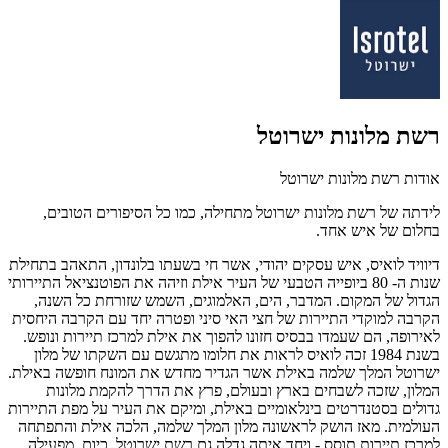
רשת מלונות ישרוטל
אודות רשת מלונות ישרוטל
לידתה של רשת מלונות ישרוטל מתחילה, כמו כל הסיפורים הטובים,
בחלום של איש אחד.
דיוויד לואיס, איש עסקים יהודי, אשר חי בשעתו בלונדון, התאהב בתחילת
שנות ה- 80 ביופייה הטבעי של העיר אילת וזיהה את הפוטנציאל התיירותי
הגדול של המקום. המדבר, הים, האלמוגים, השמש שזורחת כל השנה,
הקרבה למוקדי התיירות של חצי האי סיני ופטרה יחד עם הקרבה היחסית
לאירופה, הם שעמדו בבסיס חזונו להפוך את אילת למרכז תיירות ונופש.
בשנת 1984 זכה לואיס לראות את חלומו מתגשם עם השקתו של מלון
ישרוטל המלך שלמה באילת אשר הגדיר מחדש את המונח חופשה באילת.
המלון, שזכה לשבחים בארץ ובעולם, פרץ את הדרך להקמת מלונות
גדולים בסטנדרטים בינלאומיים באילת, ומיקם את העיר על מפת התיירות
העולמית. מאז הושק לראשונה מלון המלך שלמה, הלכה אילת והתפתחה
למרכז תיירות תוסס - ויחד איתה גדלה גם רשת ישרוטל. כיום, מפעילה