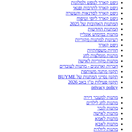
גיפט קארד לנופש ולמלונות
גיפט קארד לתרבות ופנאי
גיפט קארד לסדנאות והעשרה
גיפט קארד ליופי וטיפוח
המתנות האהובות של 2025
המתנות החדשות
מתנות במימוש אונליין
רעיונות למתנות מקוריות
גיפט קארד
חוויות משפחתיות
מתנות מומלצות לחג
מתנות מקוריות לאישה
חברות וארגונים - מתנות לעובדים
תקנון מתנה משותפת
תקנון נסייני המתנות של BUYME
תקנון פעילות ט"ו באב 2026
privacy policy
מתנות למעבר דירה
מתנות לחג לילדים
מתנות לגבר
מתנות לאישה
מתנות לאמא
מתנות לאבא
מתנות ליולדת