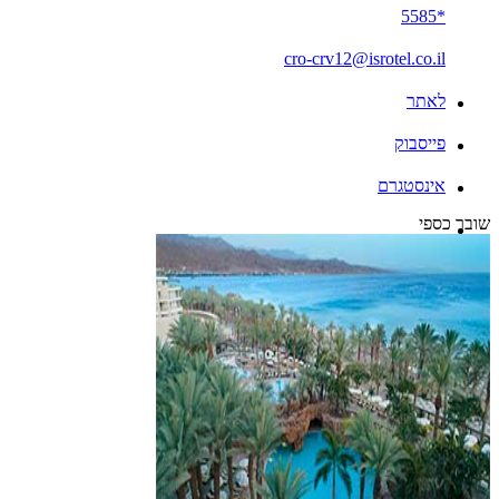
*5585
cro-crv12@isrotel.co.il
לאתר
פייסבוק
אינסטגרם
שובר כספי