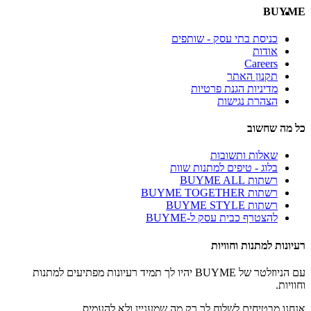
BUYME
כניסת בתי עסק - שותפים
אודות
Careers
תקנון האתר
מדיניות הגנת פרטיות
הצהרת נגישות
כל מה שחשוב
שאלות ותשובות
בלוג - טיפים למתנות שוות
רשתות BUYME ALL
רשתות BUYME TOGETHER
רשתות BUYME STYLE
להצטרף כבית עסק ל-BUYME
רעיונות למתנות וחוויות
עם הניוזלטר של BUYME יהיו לך תמיד רעיונות מפתיעים למתנות
וחוויות.
אנחנו מבטיחים לשלוח לך רק מה שמעניין ולא להעמיס.