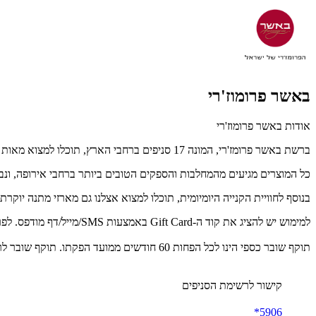
באשר פרומוז'רי
אודות באשר פרומוז'רי
ברשת באשר פרומז'רי, המונה 17 סניפים ברחבי הארץ, תוכלו למצוא מאות סוגים של גבינות בוטיק– זוכות פרסים ומדליות עולמיות – לצד מגוון דליקטסים איכותיים ויינות משובחים.
כל המוצרים מגיעים מהמחלבות והספקים הטובים ביותר ברחבי אירופה, ונ
בנוסף לחוויית הקנייה היומיומית, תוכלו למצוא אצלנו גם מארזי מתנה יוקר
למימוש יש להציג את קוד ה-Gift Card באמצעות SMS/מייל/דף מודפס. לפרטים נוספים: 5906*
תוקף שובר כספי הינו לכל הפחות 60 חודשים ממועד הפקתו. תוקף שובר לרכישת מוצר או שירות מסויים יהיה לכל הפחות 24 חודשים ממועד הפקתו
קישור לרשימת הסניפים
5906*