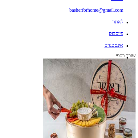
basherforhome@gmail.com
לאתר
פייסבוק
אינסטגרם
שובר כספי