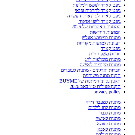
גיפט קארד לנופש ולמלונות
גיפט קארד לתרבות ופנאי
גיפט קארד לסדנאות והעשרה
גיפט קארד ליופי וטיפוח
המתנות האהובות של 2025
המתנות החדשות
מתנות במימוש אונליין
רעיונות למתנות מקוריות
גיפט קארד
חוויות משפחתיות
מתנות מומלצות לחג
מתנות מקוריות לאישה
חברות וארגונים - מתנות לעובדים
תקנון מתנה משותפת
תקנון נסייני המתנות של BUYME
תקנון פעילות ט"ו באב 2026
privacy policy
מתנות למעבר דירה
מתנות לחג לילדים
מתנות לגבר
מתנות לאישה
מתנות לאמא
מתנות לאבא
מתנות ליולדת