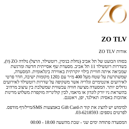
ZO TLV
אודות ZO TLV
בסוהו הבועט של תל אביב (נחלת בנימין, רוטשילד, הרצל) נולדה ZO (זוֹ),
בשדרות רוטשילד 11 תל אביב. מסעדת שף אסייתית חדשה ומרגשת
שמביאה איתה חוויית בילוי יוקרתית באווירה בינלאומית. המסעדה,
שמשתרעת על שטח מעל 400 מ״ר עם כ120 מקומות ישיבה, חדר פרטי
לאירועים אינטימיים וגלריה אשר משקיפה על שדרות רוטשילד לאירועים
גדולים יותר. המסעדה מציעה חוויה עכשווית שמשלבת בין עיצוב מרהיב
בהשראת ניו יורק לונדון או מיאמי, לבין קולינריה מוקפדת משלוש מדינות
אהובות באסיה: תאילנד, יפן, ויאטנם.
למימוש יש להציג את קוד ה-Gift Card באמצעות SMS/מייל/דף מודפס.
לפרטים נוספים: 03-6218593.
המסעדה פתוחה ימים שני - שבת מהשעה 18:00 - 00:00