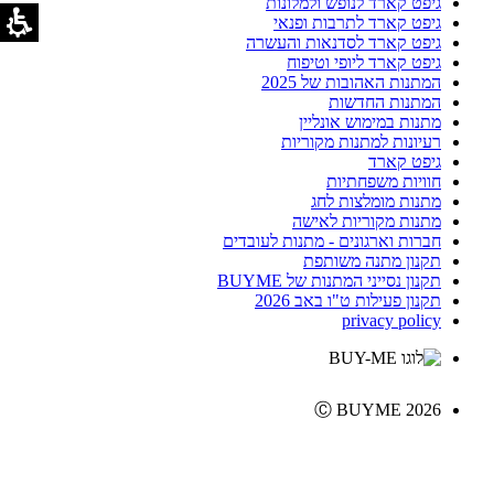
גיפט קארד לנופש ולמלונות
גיפט קארד לתרבות ופנאי
גיפט קארד לסדנאות והעשרה
גיפט קארד ליופי וטיפוח
המתנות האהובות של 2025
המתנות החדשות
מתנות במימוש אונליין
רעיונות למתנות מקוריות
גיפט קארד
חוויות משפחתיות
מתנות מומלצות לחג
מתנות מקוריות לאישה
חברות וארגונים - מתנות לעובדים
תקנון מתנה משותפת
תקנון נסייני המתנות של BUYME
תקנון פעילות ט"ו באב 2026
privacy policy
Ⓒ BUYME 2026