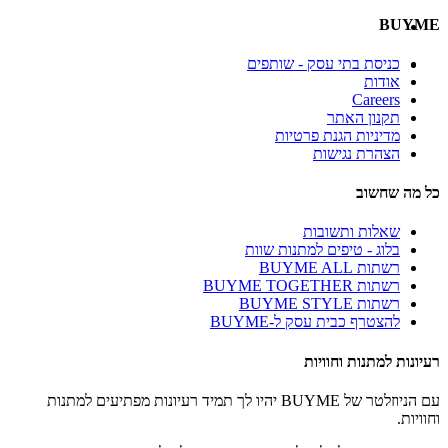
BUYME
כניסת בתי עסק - שותפים
אודות
Careers
תקנון האתר
מדיניות הגנת פרטיות
הצהרת נגישות
כל מה שחשוב
שאלות ותשובות
בלוג - טיפים למתנות שוות
רשתות BUYME ALL
רשתות BUYME TOGETHER
רשתות BUYME STYLE
להצטרף כבית עסק ל-BUYME
רעיונות למתנות וחוויות
עם הניוזלטר של BUYME יהיו לך תמיד רעיונות מפתיעים למתנות
וחוויות.