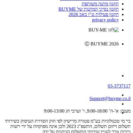
תקנון מתנה משותפת
תקנון נסייני המתנות של BUYME
תקנון פעילות ט"ו באב 2026
privacy policy
Ⓒ BUYME 2026
03-3737117
Support@buyme.co.il
מענה: א’-ה’ 9:00-18:00, ו’ וערבי חג 9:00-13:00
ביי מי טכנולוגיות בע"מ פטורה מרישיון לפי חוק הסדרת העיסוק בשירותי
תשלום וייזום תשלום, התשפ"ג 2023 ולכן אינה מפוקחת על ידי רשות
ניירות ערך לעניין שירותי התשלום הניתנים על ידה