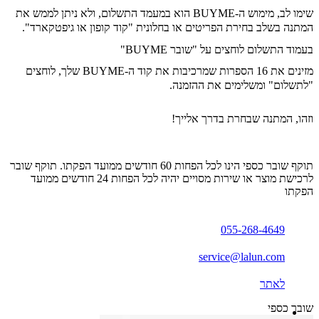
שימו לב, מימוש ה-BUYME הוא במעמד התשלום, ולא ניתן לממש את
המתנה בשלב בחירת הפריטים או בחלונית "קוד קופון או גיפטקארד".
בעמוד התשלום לוחצים על "שובר BUYME"
מזינים את 16 הספרות שמרכיבות את קוד ה-BUYME שלך, לוחצים
"לתשלום"
ומשלימים את ההזמנה.
וזהו, המתנה שבחרת בדרך אלייך!
תוקף שובר כספי הינו לכל הפחות 60 חודשים ממועד הפקתו. תוקף שובר
לרכישת מוצר או שירות מסויים יהיה לכל הפחות 24 חודשים ממועד
הפקתו
055-268-4649
service@lalun.com
לאתר
שובר כספי