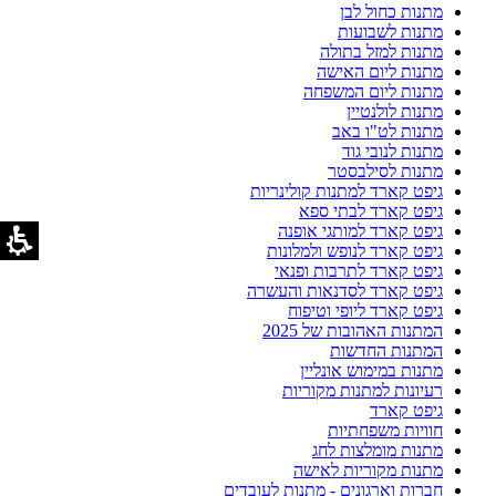
מתנות כחול לבן
מתנות לשבועות
מתנות למזל בתולה
מתנות ליום האישה
מתנות ליום המשפחה
מתנות לולנטיין
מתנות לט"ו באב
מתנות לנובי גוד
מתנות לסילבסטר
גיפט קארד למתנות קולינריות
גיפט קארד לבתי ספא
גיפט קארד למותגי אופנה
גיפט קארד לנופש ולמלונות
גיפט קארד לתרבות ופנאי
גיפט קארד לסדנאות והעשרה
גיפט קארד ליופי וטיפוח
המתנות האהובות של 2025
המתנות החדשות
מתנות במימוש אונליין
רעיונות למתנות מקוריות
גיפט קארד
חוויות משפחתיות
מתנות מומלצות לחג
מתנות מקוריות לאישה
חברות וארגונים - מתנות לעובדים