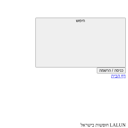
דלג
תפריט
מעל
עליון
תפריט
עליון
חיפוש
כניסה / הרשמה
סוף
דף הבית
אזור
תפריט
עליון
LALUN חופשות בישראל