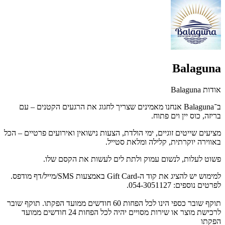
Balaguna
אודות Balaguna
ב־Balaguna אנחנו מאמינים שצריך לחגוג את הרגעים הקטנים – עם
בריזה, כוס יין וים פתוח.
מציעים שייטים זוגיים, ימי הולדת, הצעות נישואין ואירועים פרטיים – הכל
באווירה יוקרתית, קלילה ומלאת סטייל.
פשוט לעלות, לנשום עמוק ולתת לים לעשות את הקסם שלו.
למימוש יש להציג את קוד ה-Gift Card באמצעות SMS/מייל/דף מודפס.
לפרטים נוספים: 054-3051127.
תוקף שובר כספי הינו לכל הפחות 60 חודשים ממועד הפקתו. תוקף שובר
לרכישת מוצר או שירות מסויים יהיה לכל הפחות 24 חודשים ממועד
הפקתו