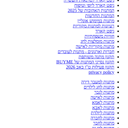
גיפט קארד לסדנאות והעשרה
גיפט קארד ליופי וטיפוח
המתנות האהובות של 2025
המתנות החדשות
מתנות במימוש אונליין
רעיונות למתנות מקוריות
גיפט קארד
חוויות משפחתיות
מתנות מומלצות לחג
מתנות מקוריות לאישה
חברות וארגונים - מתנות לעובדים
תקנון מתנה משותפת
תקנון נסייני המתנות של BUYME
תקנון פעילות ט"ו באב 2026
privacy policy
מתנות למעבר דירה
מתנות לחג לילדים
מתנות לגבר
מתנות לאישה
מתנות לאמא
מתנות לאבא
מתנות ליולדת
מתנות לחברה
מתנות לחבר