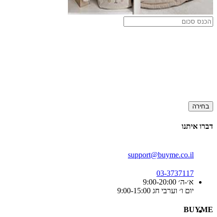
בחירה
דברו איתנו
support@buyme.co.il
03-3737117
א׳-ה׳ 9:00-20:00
יום ו׳ וערבי חג 9:00-15:00
BUYME