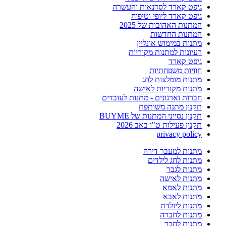
גיפט קארד לסדנאות והעשרה
גיפט קארד ליופי וטיפוח
המתנות האהובות של 2025
המתנות החדשות
מתנות במימוש אונליין
רעיונות למתנות מקוריות
גיפט קארד
חוויות משפחתיות
מתנות מומלצות לחג
מתנות מקוריות לאישה
חברות וארגונים - מתנות לעובדים
תקנון מתנה משותפת
תקנון נסייני המתנות של BUYME
תקנון פעילות ט"ו באב 2026
privacy policy
מתנות למעבר דירה
מתנות לחג לילדים
מתנות לגבר
מתנות לאישה
מתנות לאמא
מתנות לאבא
מתנות ליולדת
מתנות לחברה
מתנות לחבר