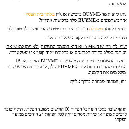
ולמשפחות
ניתן ליהנות מה-BUYME ברכישה אונליין
ב
אתר בית העסק
איך משתמשים ב-BUYME שלך ברכישות אונליין?
נכנסים לאתר
מקופלת
ובוחרים את הפריטים שהכי עושים לך טוב בלב.
מוסיפים לעגלה - ועוברים לקופה לשלב התשלום.
שימו לב, מימוש ה-BUYME הוא במעמד התשלום, ולא ניתן לממש את
המתנה בשלב בחירת הפריטים או בחלונית "קוד קופון או גיפטקארד".
בעמוד התשלום לוחצים על מימוש שובר BUYME ,
מזינים את 16
הספרות שמרכיבות את קוד ה-BUYME שלך, לוחצים על מימוש שובר
–
ומשלימים את ההזמנה.
וזהו, המתנה שבחרת בדרך אלייך!
תוקף שובר כספי הינו לכל הפחות 60 חודשים ממועד הפקתו. תוקף שובר
לרכישת מוצר או שירות מסויים יהיה לכל הפחות 24 חודשים ממועד
הפקתו