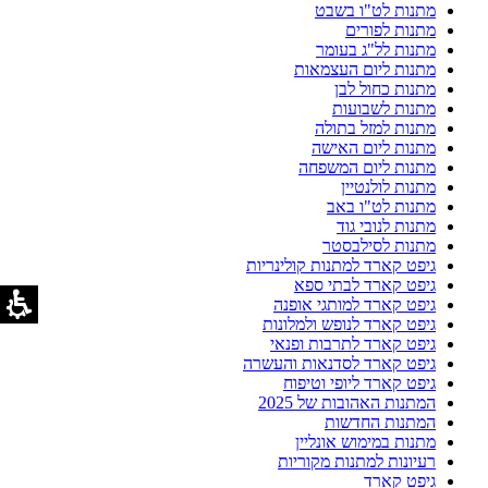
מתנות לט"ו בשבט
מתנות לפורים
מתנות לל"ג בעומר
מתנות ליום העצמאות
מתנות כחול לבן
מתנות לשבועות
מתנות למזל בתולה
מתנות ליום האישה
מתנות ליום המשפחה
מתנות לולנטיין
מתנות לט"ו באב
מתנות לנובי גוד
מתנות לסילבסטר
גיפט קארד למתנות קולינריות
גיפט קארד לבתי ספא
גיפט קארד למותגי אופנה
גיפט קארד לנופש ולמלונות
גיפט קארד לתרבות ופנאי
גיפט קארד לסדנאות והעשרה
גיפט קארד ליופי וטיפוח
המתנות האהובות של 2025
המתנות החדשות
מתנות במימוש אונליין
רעיונות למתנות מקוריות
גיפט קארד