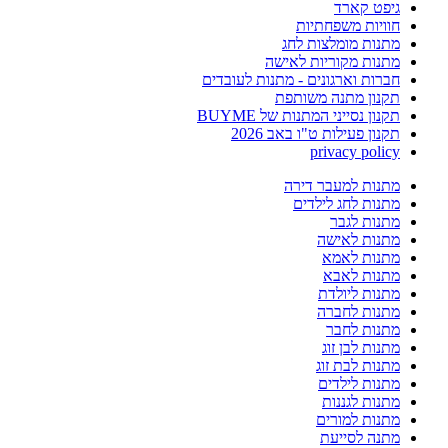
גיפט קארד
חוויות משפחתיות
מתנות מומלצות לחג
מתנות מקוריות לאישה
חברות וארגונים - מתנות לעובדים
תקנון מתנה משותפת
תקנון נסייני המתנות של BUYME
תקנון פעילות ט"ו באב 2026
privacy policy
מתנות למעבר דירה
מתנות לחג לילדים
מתנות לגבר
מתנות לאישה
מתנות לאמא
מתנות לאבא
מתנות ליולדת
מתנות לחברה
מתנות לחבר
מתנות לבן זוג
מתנות לבת זוג
מתנות לילדים
מתנות לגננות
מתנות למורים
מתנה לסייעת