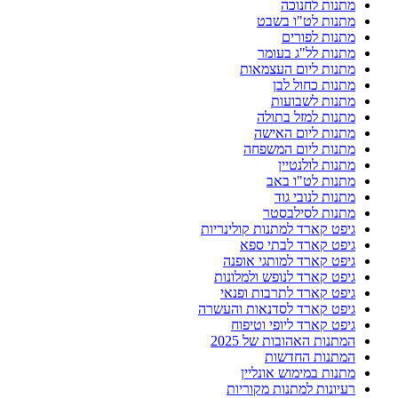
מתנות לחנוכה
מתנות לט"ו בשבט
מתנות לפורים
מתנות לל"ג בעומר
מתנות ליום העצמאות
מתנות כחול לבן
מתנות לשבועות
מתנות למזל בתולה
מתנות ליום האישה
מתנות ליום המשפחה
מתנות לולנטיין
מתנות לט"ו באב
מתנות לנובי גוד
מתנות לסילבסטר
גיפט קארד למתנות קולינריות
גיפט קארד לבתי ספא
גיפט קארד למותגי אופנה
גיפט קארד לנופש ולמלונות
גיפט קארד לתרבות ופנאי
גיפט קארד לסדנאות והעשרה
גיפט קארד ליופי וטיפוח
המתנות האהובות של 2025
המתנות החדשות
מתנות במימוש אונליין
רעיונות למתנות מקוריות