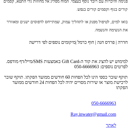
פנימה והיכרות עם רובד נוסף בעצמי. המוח מפליג אל מחוזות גלי התטא, קסמים
קורים בגוף וקסמים קורים בנפש.
בואו למים, לטיפול מפנק או לתהליך עמוק, שמתייחס לדפוסים ישנים ומאוורר
את הנשימה והנשמה.
חדרה | פרדס חנה | חוף כרמל |מיקומים נוספים לפי דרישה
למימוש יש להציג את קוד ה-Gift Card באמצעות SMS/מייל/דף מודפס.
לפרטים נוספים: 050-6666963
תוקף שובר כספי הינו לכל הפחות 60 חודשים ממועד הפקתו. תוקף שובר
לרכישת מוצר או שירות מסויים יהיה לכל הפחות 24 חודשים ממועד
הפקתו
050-6666963
Ray.inwater@gmail.com
לאתר