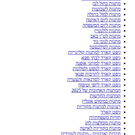
מתנות כחול לבן
מתנות לשבועות
מתנות למזל בתולה
מתנות ליום האישה
מתנות ליום המשפחה
מתנות לולנטיין
מתנות לט"ו באב
מתנות לנובי גוד
מתנות לסילבסטר
גיפט קארד למתנות קולינריות
גיפט קארד לבתי ספא
גיפט קארד למותגי אופנה
גיפט קארד לנופש ולמלונות
גיפט קארד לתרבות ופנאי
גיפט קארד לסדנאות והעשרה
גיפט קארד ליופי וטיפוח
המתנות האהובות של 2025
המתנות החדשות
מתנות במימוש אונליין
רעיונות למתנות מקוריות
גיפט קארד
חוויות משפחתיות
מתנות מומלצות לחג
מתנות מקוריות לאישה
חברות וארגונים - מתנות לעובדים