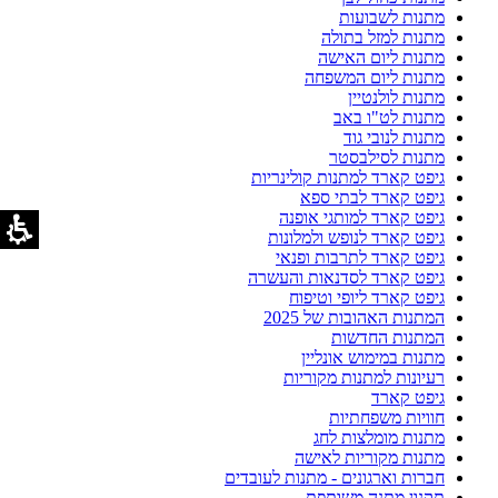
מתנות לשבועות
מתנות למזל בתולה
מתנות ליום האישה
מתנות ליום המשפחה
מתנות לולנטיין
מתנות לט"ו באב
מתנות לנובי גוד
מתנות לסילבסטר
גיפט קארד למתנות קולינריות
גיפט קארד לבתי ספא
גיפט קארד למותגי אופנה
גיפט קארד לנופש ולמלונות
גיפט קארד לתרבות ופנאי
גיפט קארד לסדנאות והעשרה
גיפט קארד ליופי וטיפוח
המתנות האהובות של 2025
המתנות החדשות
מתנות במימוש אונליין
רעיונות למתנות מקוריות
גיפט קארד
חוויות משפחתיות
מתנות מומלצות לחג
מתנות מקוריות לאישה
חברות וארגונים - מתנות לעובדים
תקנון מתנה משותפת