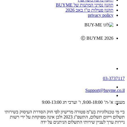
תקנון נסייני המתנות של BUYME
תקנון פעילות ט"ו באב 2026
privacy policy
Ⓒ BUYME 2026
03-3737117
Support@buyme.co.il
מענה: א’-ה’ 9:00-18:00, ו’ וערבי חג 9:00-13:00
ביי מי טכנולוגיות בע"מ פטורה מרישיון לפי חוק הסדרת העיסוק בשירותי
תשלום וייזום תשלום, התשפ"ג 2023 ולכן אינה מפוקחת על ידי רשות
ניירות ערך לעניין שירותי התשלום הניתנים על ידה