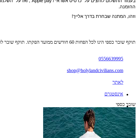
ההזמנה.
וזהו, המתנה שבחרת בדרך אלייך!
תוקף שובר כספי הינו לכל הפחות 60 חודשים ממועד הפקתו. תוקף שובר לרכישת מוצר או שירות מסויים יהיה לכל הפחות 24 חודשים ממועד הפקתו
0556639995
shop@holylandcivilians.com
לאתר
אינסטגרם
שובר כספי