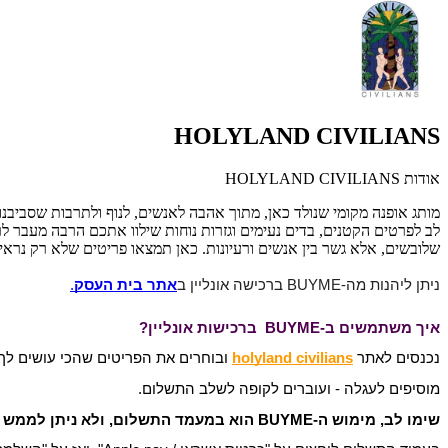
HOLYLAND CIVILIANS
אודות HOLYLAND CIVILIANS
מותג אופנה מקומי שנולד כאן, מתוך אהבה לאנשים, לנוף ולתרבות שסביבנו.
לב לפרטים הקטנים, בדים נעימים וגזרות נוחות שילוו אתכם הרבה מעבר לר
שלובשים, אלא גשר בין אנשים ורעיונות. כאן תמצאו פריטים שלא רק נראי
ניתן ליהנות מה-BUYME ברכישה אונליין ב
אתר בית העסק
.
איך משתמשים ב-BUYME ברכישות אונליין?
נכנסים לאתר
holyland civilians
ובוחרים את הפריטים שהכי עושים לך
מוסיפים לעגלה - ועוברים לקופה לשלב התשלום.
שימו לב, מימוש ה-BUYME הוא במעמד התשלום, ולא ניתן לממש את המתנה בשלב בחירת הפריטים או בחלונית "קוד קופון או גיפטקארד".