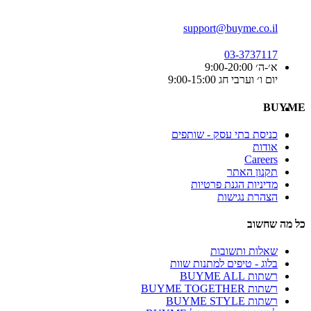
support@buyme.co.il
03-3737117
א׳-ה׳ 9:00-20:00
יום ו׳ וערבי חג 9:00-15:00
BUYME
כניסת בתי עסק - שותפים
אודות
Careers
תקנון האתר
מדיניות הגנת פרטיות
הצהרת נגישות
כל מה שחשוב
שאלות ותשובות
בלוג - טיפים למתנות שוות
רשתות BUYME ALL
רשתות BUYME TOGETHER
רשתות BUYME STYLE