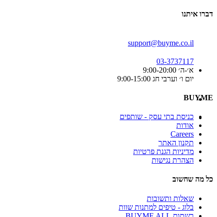
דברו איתנו
support@buyme.co.il
03-3737117
א׳-ה׳ 9:00-20:00
יום ו׳ וערבי חג 9:00-15:00
BUYME
כניסת בתי עסק - שותפים
אודות
Careers
תקנון האתר
מדיניות הגנת פרטיות
הצהרת נגישות
כל מה שחשוב
שאלות ותשובות
בלוג - טיפים למתנות שוות
רשתות BUYME ALL