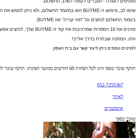
מוסיפים לעגלה - ועוברים לקופה לשלב התשלום.
שימו לב, מימוש ה-BUYME הוא במעמד התשלום, ולא ניתן לממש את המתנה בשלב בחירת הפריטים או בחלונית "קוד קופון".
בעמוד התשלום לוחצים על "תווי קנייה" ואז BUYME.
מזינים את 16 הספרות שמרכיבות את קוד ה-BUYME שלך, לוחצים אפשר להמשיך
וזהו, המתנה שבחרת בדרך אלייך!
לפרטים נוספים ניתן ליצור קשר עם בית העסק.
תוקף שובר כספי הינו לכל הפחות 60 חודשים ממועד הפקתו. תוקף שובר לרכישת מוצר או שירות מסויים יהיה לכל הפחות 24 חודשים ממועד הפקתו
052-7255367
לאתר
אינסטגרם
שובר כספי