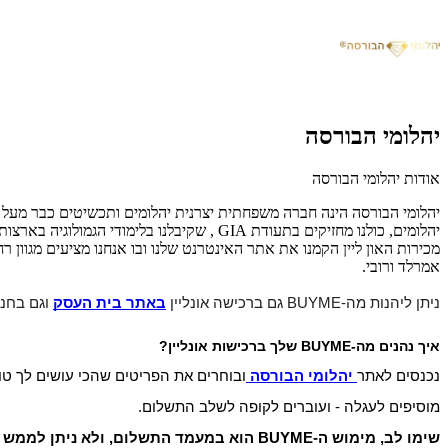
יהלומי הבורסה
אודות יהלומי הבורסה
יהלומים, כולנו מחזיקים בתעודת GIA , שקיב
מכירות האון ליין הקמנו את אתר האינטרנט שלנו ובו אנחנו מציעים מגוון רח
אמרלד ורובי.
ניתן ליהנות מה-BUYME גם ברכישה אונליין
באתר בית העסק
וגם בחנו
איך נהנים מה-BUYME שלך ברכישות אונליין?
נכנסים לאתר
יהלומי הבורסה
ובוחרים את הפריטים שהכי עושים לך טו
מוסיפים לעגלה - ועוברים לקופה לשלב התשלום.
שימו לב, מימוש ה-BUYME הוא במעמד התשלום, ולא ניתן לממש את המתנה בשלב בחירת הפריטים או בחלונית "קוד קופון או גיפטקארד".