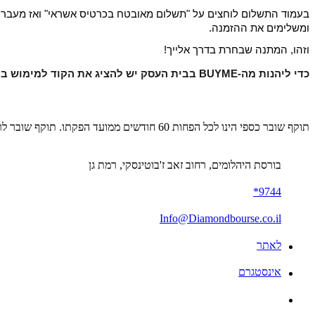
ומשלימים את ההזמנה.
וזהו, המתנה שבחרת בדרך אלייך!
כדי ליהנות מה-BUYME בבית העסק יש להציג את הקוד למימוש בקופה.
תוקף שובר כספי הינו לכל הפחות 60 חודשים ממועד הפקתו. תוקף שובר לרכישת מוצר או שירות מסויים יהיה לכל הפחות 24 חודשים ממועד הפקתו
בורסת היהלומים, רחוב זאב ז'בוטינסקי, רמת גן
9744*
Info@Diamondbourse.co.il
לאתר
אינסטגרם