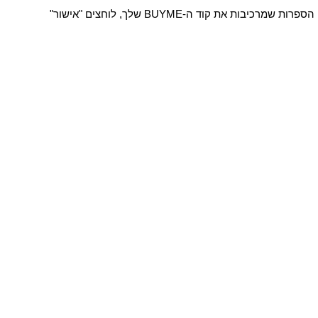
בעמוד התשלום לוחצים על "תשלום מאובטח בכרטיס אשראי" ואז מעבר לתשלום- לאחר מכן יש לבחור ב"תווי קנייה", מיד לאחר מכן מזינים את 16 הספרות שמרכיבות את קוד ה-BUYME שלך, לוחצים "אישור"