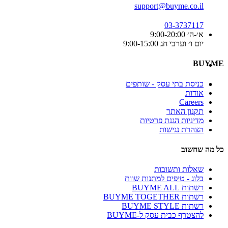
support@buyme.co.il
03-3737117
א׳-ה׳ 9:00-20:00
יום ו׳ וערבי חג 9:00-15:00
BUYME
כניסת בתי עסק - שותפים
אודות
Careers
תקנון האתר
מדיניות הגנת פרטיות
הצהרת נגישות
כל מה שחשוב
שאלות ותשובות
בלוג - טיפים למתנות שוות
רשתות BUYME ALL
רשתות BUYME TOGETHER
רשתות BUYME STYLE
להצטרף כבית עסק ל-BUYME