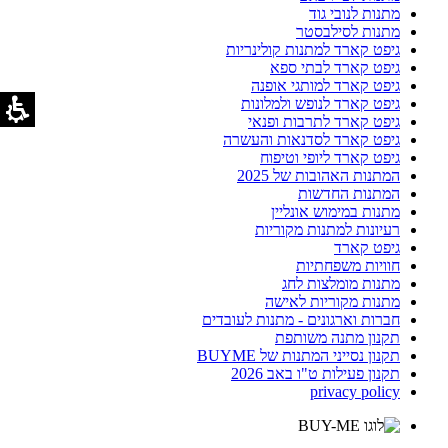
מתנות לנובי גוד
מתנות לסילבסטר
גיפט קארד למתנות קולינריות
גיפט קארד לבתי ספא
גיפט קארד למותגי אופנה
גיפט קארד לנופש ולמלונות
גיפט קארד לתרבות ופנאי
גיפט קארד לסדנאות והעשרה
גיפט קארד ליופי וטיפוח
המתנות האהובות של 2025
המתנות החדשות
מתנות במימוש אונליין
רעיונות למתנות מקוריות
גיפט קארד
חוויות משפחתיות
מתנות מומלצות לחג
מתנות מקוריות לאישה
חברות וארגונים - מתנות לעובדים
תקנון מתנה משותפת
תקנון נסייני המתנות של BUYME
תקנון פעילות ט"ו באב 2026
privacy policy