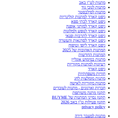
מתנות לט"ו באב
מתנות לנובי גוד
מתנות לסילבסטר
גיפט קארד למתנות קולינריות
גיפט קארד לבתי ספא
גיפט קארד למותגי אופנה
גיפט קארד לנופש ולמלונות
גיפט קארד לתרבות ופנאי
גיפט קארד לסדנאות והעשרה
גיפט קארד ליופי וטיפוח
המתנות האהובות של 2025
המתנות החדשות
מתנות במימוש אונליין
רעיונות למתנות מקוריות
גיפט קארד
חוויות משפחתיות
מתנות מומלצות לחג
מתנות מקוריות לאישה
חברות וארגונים - מתנות לעובדים
תקנון מתנה משותפת
תקנון נסייני המתנות של BUYME
תקנון פעילות ט"ו באב 2026
privacy policy
מתנות למעבר דירה