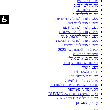
מתנות לולנטיין
מתנות לט"ו באב
מתנות לנובי גוד
מתנות לסילבסטר
גיפט קארד למתנות קולינריות
גיפט קארד לבתי ספא
גיפט קארד למותגי אופנה
גיפט קארד לנופש ולמלונות
גיפט קארד לתרבות ופנאי
גיפט קארד לסדנאות והעשרה
גיפט קארד ליופי וטיפוח
המתנות האהובות של 2025
המתנות החדשות
מתנות במימוש אונליין
רעיונות למתנות מקוריות
גיפט קארד
חוויות משפחתיות
מתנות מומלצות לחג
מתנות מקוריות לאישה
חברות וארגונים - מתנות לעובדים
תקנון מתנה משותפת
תקנון נסייני המתנות של BUYME
תקנון פעילות ט"ו באב 2026
privacy policy