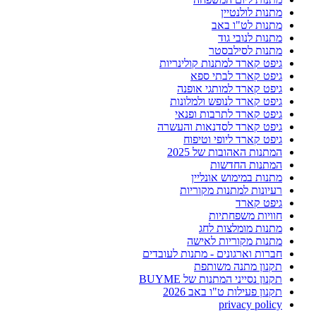
מתנות לולנטיין
מתנות לט"ו באב
מתנות לנובי גוד
מתנות לסילבסטר
גיפט קארד למתנות קולינריות
גיפט קארד לבתי ספא
גיפט קארד למותגי אופנה
גיפט קארד לנופש ולמלונות
גיפט קארד לתרבות ופנאי
גיפט קארד לסדנאות והעשרה
גיפט קארד ליופי וטיפוח
המתנות האהובות של 2025
המתנות החדשות
מתנות במימוש אונליין
רעיונות למתנות מקוריות
גיפט קארד
חוויות משפחתיות
מתנות מומלצות לחג
מתנות מקוריות לאישה
חברות וארגונים - מתנות לעובדים
תקנון מתנה משותפת
תקנון נסייני המתנות של BUYME
תקנון פעילות ט"ו באב 2026
privacy policy