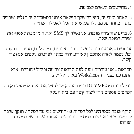
4. מתיישבים וניגשים לצביעה.
5. לאחר הצביעה, היצירה שלך תישאר איתנו בסטודיו לעבור גלייז ושריפה
בתנור מיוחד על מנת להשמיש את הכלי לאכילה ושתייה.
6. ברגע שהיצירה מוכנה, אנו נשלח לך SMS ואת.ה מוזמנ.ת לאסוף את
יצירת המופת שלך.
אירועים - אנו עורכים גיבושי חברות וצוותים, ימי הולדת, מסיבות רווקות
וכו'. נשמח לארח אתכם.ן לאירוע יחיד במינו. לפרטים נוספים אנא צרו
קשר.
סדנאות - אנו עורכים מעת לעת סדנאות צביעה ופיסול ייחודיות. אנא
התעדכנו בעמוד הWorkshops באתר קליילה.
כדי ליהנות מה-BUYME בבית העסק יש להציג את הקוד למימוש בקופה.
לפרטים נוספים ניתן ליצור קשר עם בית העסק
תוקף שובר כספי הינו לכל הפחות 60 חודשים ממועד הפקתו. תוקף שובר
לרכישת מוצר או שירות מסויים יהיה לכל הפחות 24 חודשים ממועד
הפקתו