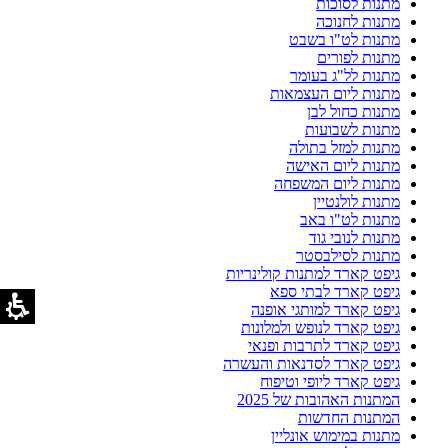
מתנות לסוכות
מתנות לחנוכה
מתנות לט"ו בשבט
מתנות לפורים
מתנות לל"ג בעומר
מתנות ליום העצמאות
מתנות כחול לבן
מתנות לשבועות
מתנות למזל בתולה
מתנות ליום האישה
מתנות ליום המשפחה
מתנות לולנטיין
מתנות לט"ו באב
מתנות לנובי גוד
מתנות לסילבסטר
גיפט קארד למתנות קולינריות
גיפט קארד לבתי ספא
גיפט קארד למותגי אופנה
גיפט קארד לנופש ולמלונות
גיפט קארד לתרבות ופנאי
גיפט קארד לסדנאות והעשרה
גיפט קארד ליופי וטיפוח
המתנות האהובות של 2025
המתנות החדשות
מתנות במימוש אונליין