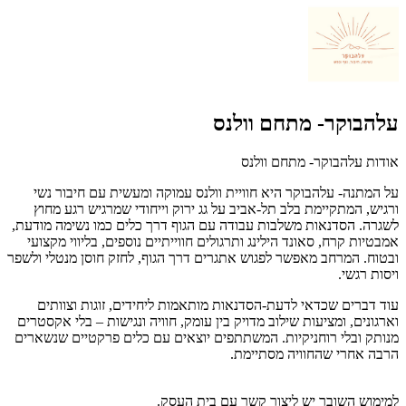
עלהבוקר- מתחם וולנס
אודות עלהבוקר- מתחם וולנס
על המתנה- עלהבוקר היא חוויית וולנס עמוקה ומעשית עם חיבור נשי
ורגיש, המתקיימת בלב תל-אביב על גג ירוק וייחודי שמרגיש רגע מחוץ
לשגרה. הסדנאות משלבות עבודה עם הגוף דרך כלים כמו נשימה מודעת,
אמבטיות קרח, סאונד הילינג ותרגולים חווייתיים נוספים, בליווי מקצועי
ובטוח. המרחב מאפשר לפגוש אתגרים דרך הגוף, לחזק חוסן מנטלי ולשפר
ויסות רגשי.
עוד דברים שכדאי לדעת-הסדנאות מותאמות ליחידים, זוגות וצוותים
וארגונים, ומציעות שילוב מדויק בין עומק, חוויה ונגישות – בלי אקסטרים
מנותק ובלי רוחניקיות. המשתתפים יוצאים עם כלים פרקטיים שנשארים
הרבה אחרי שהחוויה מסתיימת.
למימוש השובר יש ליצור קשר עם בית העסק.