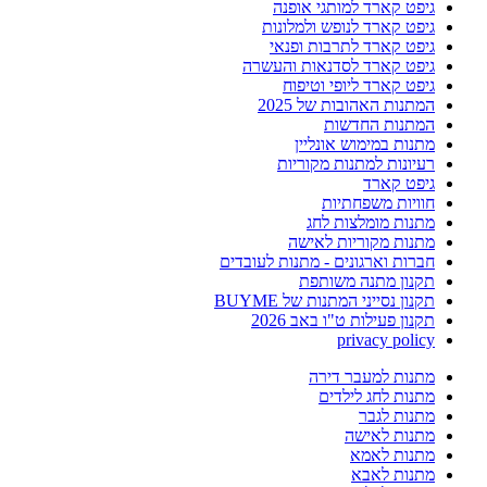
גיפט קארד למותגי אופנה
גיפט קארד לנופש ולמלונות
גיפט קארד לתרבות ופנאי
גיפט קארד לסדנאות והעשרה
גיפט קארד ליופי וטיפוח
המתנות האהובות של 2025
המתנות החדשות
מתנות במימוש אונליין
רעיונות למתנות מקוריות
גיפט קארד
חוויות משפחתיות
מתנות מומלצות לחג
מתנות מקוריות לאישה
חברות וארגונים - מתנות לעובדים
תקנון מתנה משותפת
תקנון נסייני המתנות של BUYME
תקנון פעילות ט"ו באב 2026
privacy policy
מתנות למעבר דירה
מתנות לחג לילדים
מתנות לגבר
מתנות לאישה
מתנות לאמא
מתנות לאבא