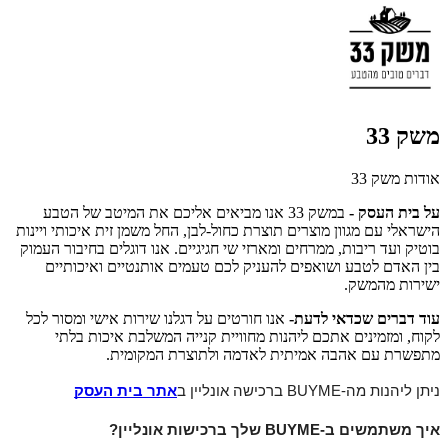
משק 33
אודות משק 33
על בית העסק -
במשק 33 אנו מביאים אליכם את המיטב של הטבע
הישראלי עם מגוון מוצרים תוצרת כחול-לבן, החל משמן זית איכותי ויינות
בוטיק ועד ריבות, ממרחים ומארזי שי חגיגיים. אנו דוגלים בחיבור העמוק
בין האדם לטבע ושואפים להעניק לכם טעמים אותנטיים ואיכותיים
ישירות מהמשק.
עוד דברים שכדאי לדעת-
אנו חורטים על דגלנו שירות אישי ומסור לכל
לקוח, ומזמינים אתכם ליהנות מחוויית קנייה המשלבת איכות בלתי
מתפשרת עם אהבה אמיתית לאדמה ולתוצרת המקומית.
ניתן ליהנות מה-BUYME ברכישה אונליין ב
אתר בית העסק
איך משתמשים ב-BUYME שלך ברכישות אונליין?