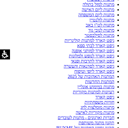
מתנות למזל בתולה
מתנות ליום האישה
מתנות ליום המשפחה
מתנות לולנטיין
מתנות לט"ו באב
מתנות לנובי גוד
מתנות לסילבסטר
גיפט קארד למתנות קולינריות
גיפט קארד לבתי ספא
גיפט קארד למותגי אופנה
גיפט קארד לנופש ולמלונות
גיפט קארד לתרבות ופנאי
גיפט קארד לסדנאות והעשרה
גיפט קארד ליופי וטיפוח
המתנות האהובות של 2025
המתנות החדשות
מתנות במימוש אונליין
רעיונות למתנות מקוריות
גיפט קארד
חוויות משפחתיות
מתנות מומלצות לחג
מתנות מקוריות לאישה
חברות וארגונים - מתנות לעובדים
תקנון מתנה משותפת
תקנון נסייני המתנות של BUYME