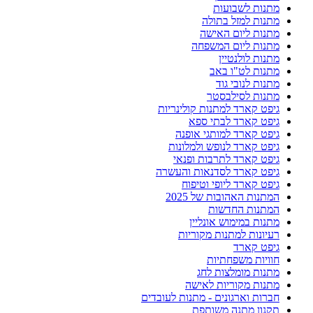
מתנות לשבועות
מתנות למזל בתולה
מתנות ליום האישה
מתנות ליום המשפחה
מתנות לולנטיין
מתנות לט"ו באב
מתנות לנובי גוד
מתנות לסילבסטר
גיפט קארד למתנות קולינריות
גיפט קארד לבתי ספא
גיפט קארד למותגי אופנה
גיפט קארד לנופש ולמלונות
גיפט קארד לתרבות ופנאי
גיפט קארד לסדנאות והעשרה
גיפט קארד ליופי וטיפוח
המתנות האהובות של 2025
המתנות החדשות
מתנות במימוש אונליין
רעיונות למתנות מקוריות
גיפט קארד
חוויות משפחתיות
מתנות מומלצות לחג
מתנות מקוריות לאישה
חברות וארגונים - מתנות לעובדים
תקנון מתנה משותפת