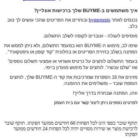
איך משתמשים ב-BUYME שלך ברכישות אונליין?
bymemmis
נכנסים לאתר
ובוחרים את הפריטים שהכי עושים לך טוב
בלב.
מוסיפים לעגלה - ועוברים לקופה לשלב התשלום.
שימו לב, מימוש ה-BUYME הוא במעמד התשלום, ולא ניתן לממש את
המתנה בשלב בחירת הפריטים או בחלונית "קוד קופון או גיפטקארד".
בעמוד התשלום לוחצים על כרטיס אשראי או אמצעי תשלום נוספים"
ואז "שלם עכשיו". לוחצים על מימוש מועדון ביימי.
מזינים את 16 הספרות שמרכיבות את קוד ה-BUYME שלך, לוחצים
הוספת שובר
– ומשלימים את ההזמנה.
וזהו, המתנה שבחרת בדרך אלייך!
לפרטים נוספים ניתן ליצור קשר עם בית העסק
תוקף שובר כספי הינו לכל הפחות 60 חודשים ממועד הפקתו. תוקף שובר
לרכישת מוצר או שירות מסויים יהיה לכל הפחות 24 חודשים ממועד
הפקתו