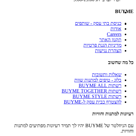
BUYME
כניסת בתי עסק - שותפים
אודות
Careers
תקנון האתר
מדיניות הגנת פרטיות
הצהרת נגישות
כל מה שחשוב
שאלות ותשובות
בלוג - טיפים למתנות שוות
רשתות BUYME ALL
רשתות BUYME TOGETHER
רשתות BUYME STYLE
להצטרף כבית עסק ל-BUYME
רעיונות למתנות וחוויות
עם הניוזלטר של BUYME יהיו לך תמיד רעיונות מפתיעים למתנות
וחוויות.