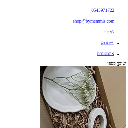
0543971722
shop@bymemmis.com
לאתר
פייסבוק
אינסטגרם
שובר כספי