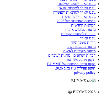
גיפט קארד לנופש ולמלונות
גיפט קארד לתרבות ופנאי
גיפט קארד לסדנאות והעשרה
גיפט קארד ליופי וטיפוח
המתנות האהובות של 2025
המתנות החדשות
מתנות במימוש אונליין
רעיונות למתנות מקוריות
גיפט קארד
חוויות משפחתיות
מתנות מומלצות לחג
מתנות מקוריות לאישה
חברות וארגונים - מתנות לעובדים
תקנון מתנה משותפת
תקנון נסייני המתנות של BUYME
תקנון פעילות ט"ו באב 2026
privacy policy
Ⓒ BUYME 2026