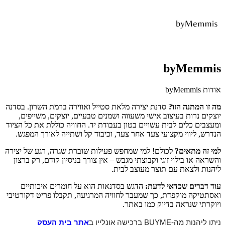
byMemmis
אודות byMemmis
מה זו המתנה הזו?
סדנת יצירה מלאת סטייל ואווירה ברמת השרון. בסדנה
יוצקים נרות בעיצוב אישי משעווה ושמנים טבעיים, יוצקים, משייפים,
ומעצבים כלים לבית עשויים בטון בעבודת יד. החוויה כוללת את כל הציוד
הנדרש, ליווי מקצועי צעד אחר צעד, וכיבוד קל ושתייה לאורך המפגש.
למי זה מתאים?
לכולם! למי שמחפש פעילות שוברת שגרה, רגע של יצירה
והשראה או בילוי זוגי וקבוצתי מגבש – אין צורך בניסיון קודם, רק ברצון
ליהנות ולצאת עם תוצר מעוצב לבית.
עוד דברים שכדאי לדעת:
הדגש בסדנאות הוא על חומרים איכותיים
ואסתטיקה מוקפדת, כך שמעבר לחוויה המרגיעה, תקבלו פריט דקורטיבי
ויוקרתי שנראה בדיוק כמו באתר.
ניתן ליהנות מה-BUYME ברכישה אונליין ב
אתר בית העסק