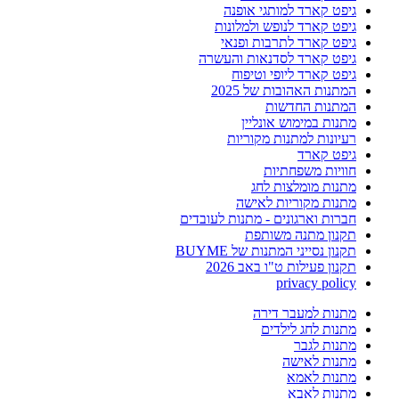
גיפט קארד למותגי אופנה
גיפט קארד לנופש ולמלונות
גיפט קארד לתרבות ופנאי
גיפט קארד לסדנאות והעשרה
גיפט קארד ליופי וטיפוח
המתנות האהובות של 2025
המתנות החדשות
מתנות במימוש אונליין
רעיונות למתנות מקוריות
גיפט קארד
חוויות משפחתיות
מתנות מומלצות לחג
מתנות מקוריות לאישה
חברות וארגונים - מתנות לעובדים
תקנון מתנה משותפת
תקנון נסייני המתנות של BUYME
תקנון פעילות ט"ו באב 2026
privacy policy
מתנות למעבר דירה
מתנות לחג לילדים
מתנות לגבר
מתנות לאישה
מתנות לאמא
מתנות לאבא