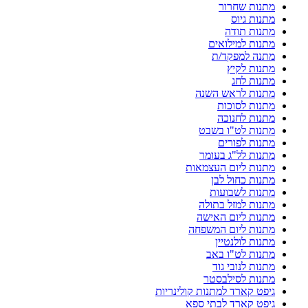
מתנות שחרור
מתנות גיוס
מתנות תודה
מתנות למילואים
מתנה למפקד/ת
מתנות לקיץ
מתנות לחג
מתנות לראש השנה
מתנות לסוכות
מתנות לחנוכה
מתנות לט"ו בשבט
מתנות לפורים
מתנות לל"ג בעומר
מתנות ליום העצמאות
מתנות כחול לבן
מתנות לשבועות
מתנות למזל בתולה
מתנות ליום האישה
מתנות ליום המשפחה
מתנות לולנטיין
מתנות לט"ו באב
מתנות לנובי גוד
מתנות לסילבסטר
גיפט קארד למתנות קולינריות
גיפט קארד לבתי ספא