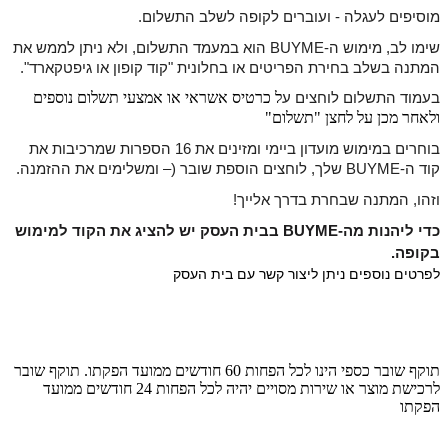
מוסיפים לעגלה - ועוברים לקופה לשלב התשלום.
שימו לב, מימוש ה-BUYME הוא במעמד התשלום, ולא ניתן לממש את 
המתנה בשלב בחירת הפריטים או בחלונית "קוד קופון או גיפטקארד".
ל
כרטיס אשראי או אמצעי תשלום נוספים
בעמוד התשלום לוחצים ע
ולאחר מכן על לחצן "תשלום"
בוחרים במימוש מועדון ביימי ומזינים את 16 הספרות שמרכיבות את 
קוד ה-BUYME שלך, לוחצים הוספת שובר (
– ומשלימים את ההזמנה.
וזהו, המתנה שבחרת בדרך אלייך!
כדי ליהנות מה-BUYME בבית העסק יש להציג את הקוד למימוש 
בקופה.
לפרטים נוספים ניתן ליצור קשר עם בית העסק 
תוקף שובר כספי הינו לכל הפחות 60 חודשים ממועד הפקתו. תוקף שובר
לרכישת מוצר או שירות מסויים יהיה לכל הפחות 24 חודשים ממועד
הפקתו