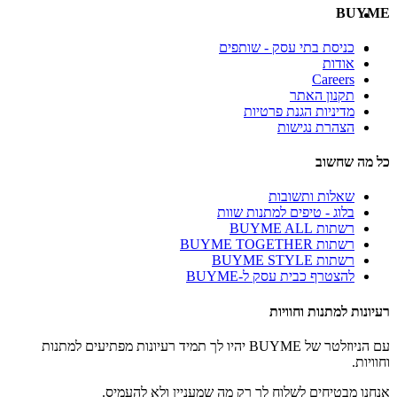
BUYME
כניסת בתי עסק - שותפים
אודות
Careers
תקנון האתר
מדיניות הגנת פרטיות
הצהרת נגישות
כל מה שחשוב
שאלות ותשובות
בלוג - טיפים למתנות שוות
רשתות BUYME ALL
רשתות BUYME TOGETHER
רשתות BUYME STYLE
להצטרף כבית עסק ל-BUYME
רעיונות למתנות וחוויות
עם הניוזלטר של BUYME יהיו לך תמיד רעיונות מפתיעים למתנות
וחוויות.
אנחנו מבטיחים לשלוח לך רק מה שמעניין ולא להעמיס.