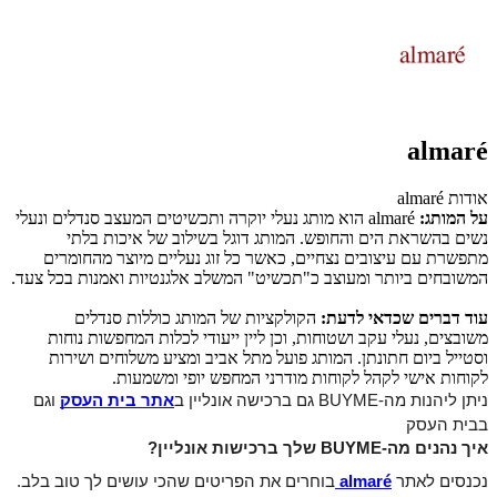
almaré
אודות almaré
על המותג:
almaré הוא מותג נעלי יוקרה ותכשיטים המעצב סנדלים ונעלי
נשים בהשראת הים והחופש. המותג דוגל בשילוב של איכות בלתי
מתפשרת עם עיצובים נצחיים, כאשר כל זוג נעליים מיוצר מהחומרים
המשובחים ביותר ומעוצב כ"תכשיט" המשלב אלגנטיות ואמנות בכל צעד.
עוד דברים שכדאי לדעת:
הקולקציות של המותג כוללות סנדלים
משובצים, נעלי עקב ושטוחות, וכן ליין ייעודי לכלות המחפשות נוחות
וסטייל ביום חתונתן. המותג פועל מתל אביב ומציע משלוחים ושירות
לקוחות אישי לקהל לקוחות מודרני המחפש יופי ומשמעות.
ניתן ליהנות מה-BUYME גם ברכישה אונליין ב
אתר בית העסק
וגם 
בבית העסק 
איך נהנים מה-BUYME שלך ברכישות אונליין? 
נכנסים לאתר 
almaré
בוחרים את הפריטים שהכי עושים לך טוב בלב.