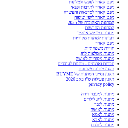
גיפט קארד לנופש ולמלונות
גיפט קארד לתרבות ופנאי
גיפט קארד לסדנאות והעשרה
גיפט קארד ליופי וטיפוח
המתנות האהובות של 2025
המתנות החדשות
מתנות במימוש אונליין
רעיונות למתנות מקוריות
גיפט קארד
חוויות משפחתיות
מתנות מומלצות לחג
מתנות מקוריות לאישה
חברות וארגונים - מתנות לעובדים
תקנון מתנה משותפת
תקנון נסייני המתנות של BUYME
תקנון פעילות ט"ו באב 2026
privacy policy
מתנות למעבר דירה
מתנות לחג לילדים
מתנות לגבר
מתנות לאישה
מתנות לאמא
מתנות לאבא
מתנות ליולדת