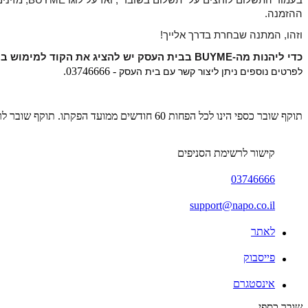
בעמוד התשלום לוחצים על "תשלום בשובר", ואז על לוגו BUYME, 
מזינים את 16 הספרות שמרכיבות את קוד ה-BUYME שלך ומזינים
ההזמנה.
וזהו, המתנה שבחרת בדרך אלייך!
כדי ליהנות מה-BUYME בבית העסק יש להציג את הקוד למימוש בקופה. 
- 03746666.
לפרטים נוספים ניתן ליצור קשר עם בית העסק
תוקף שובר כספי הינו לכל הפחות 60 חודשים ממועד הפקתו. תוקף שובר לרכישת מוצר או שירות מסויים יהיה לכל הפחות 24 חודשים ממועד הפקתו
קישור לרשימת הסניפים
03746666
support@napo.co.il
לאתר
פייסבוק
אינסטגרם
שובר כספי