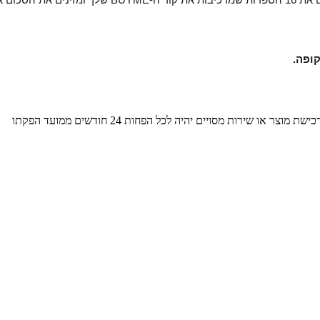
 את הסכום אותו תרצו לממש מתוך השובר, לוחצים "ממש שובר"