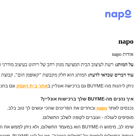
napo
אודות napo
על המותג:
רשת לעיצוב הבית המציעה מגוון רחב של ריהוט בעיצוב מודרני וט
עוד דברים שכדאי לדעת:
המותג הוא חלק מקבוצת "קאופמן הום", קבוצת ריהוט מובילה עם ניסי
ניתן ליהנות מה-BUYME גם ברכישה אונליין ב
אתר בית העסק
וגם בחנו
איך נהנים מה-BUYME שלך ברכישות אונליין?
נכנסים לאתר 
napo
ובוחרים את הפריטים שהכי עושים לך טוב בלב.
מוסיפים לעגלה - ועוברים לקופה לשלב התשלום.
שימו לב, מימוש ה-BUYME הוא במעמד התשלום, ולא ניתן לממש את המתנה בשלב בחירת הפריטים או בחלונית "קוד קופון או גיפטקארד".