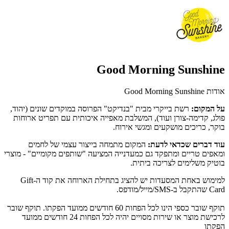
Good Morning Sunshine
אודות Good Morning Sunshine
על המקום:
רשת בייקרי מבית "בנדיקט" הפרוסה במוקדים שונים (יהוד,
פולג, קדימה-צורן ועוד), המשלבת מאפייה איכותית עם תפריט ארוחות
בוקר, כריכים מושקעים ומגשי אירוח.
עוד דברים שכדאי לדעת:
המקום מתמחה בייצור עצמי של לחמים
ומאפים טריים ומתפקד גם כמעדנייה המציעה "שותפים מקומיים" - מוצרי
בוטיק משלימים לצריכה ביתית.
למימוש באחת המסעדות יש להציג בתחילת הארוחה את קוד ה-Gift
Card שהתקבל ב-SMS/מייל/מודפס.
תוקף שובר כספי הינו לכל הפחות 60 חודשים ממועד הפקתו. תוקף שובר
לרכישת מוצר או שירות מסויים יהיה לכל הפחות 24 חודשים ממועד
הפקתו