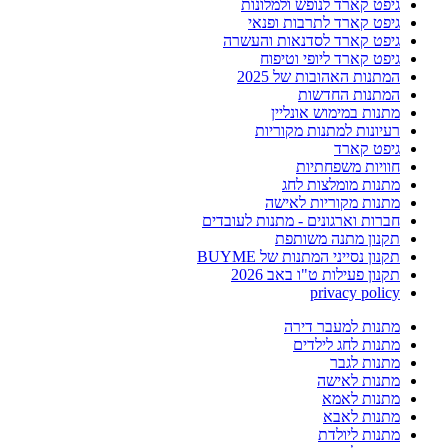
גיפט קארד לנופש ולמלונות
גיפט קארד לתרבות ופנאי
גיפט קארד לסדנאות והעשרה
גיפט קארד ליופי וטיפוח
המתנות האהובות של 2025
המתנות החדשות
מתנות במימוש אונליין
רעיונות למתנות מקוריות
גיפט קארד
חוויות משפחתיות
מתנות מומלצות לחג
מתנות מקוריות לאישה
חברות וארגונים - מתנות לעובדים
תקנון מתנה משותפת
תקנון נסייני המתנות של BUYME
תקנון פעילות ט"ו באב 2026
privacy policy
מתנות למעבר דירה
מתנות לחג לילדים
מתנות לגבר
מתנות לאישה
מתנות לאמא
מתנות לאבא
מתנות ליולדת