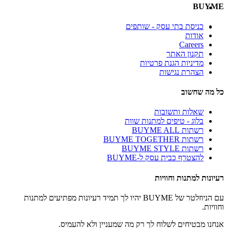
BUYME
כניסת בתי עסק - שותפים
אודות
Careers
תקנון האתר
מדיניות הגנת פרטיות
הצהרת נגישות
כל מה שחשוב
שאלות ותשובות
בלוג - טיפים למתנות שוות
רשתות BUYME ALL
רשתות BUYME TOGETHER
רשתות BUYME STYLE
להצטרף כבית עסק ל-BUYME
רעיונות למתנות וחוויות
עם הניוזלטר של BUYME יהיו לך תמיד רעיונות מפתיעים למתנות
וחוויות.
אנחנו מבטיחים לשלוח לך רק מה שמעניין ולא להעמיס.