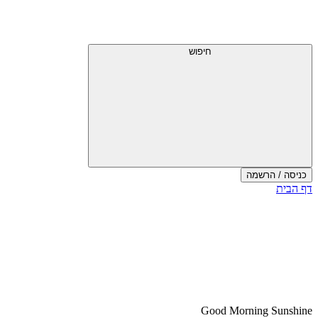
דלג
תפריט
מעל
עליון
תפריט
עליון
חיפוש
כניסה / הרשמה
סוף
דף הבית
אזור
תפריט
עליון
Good Morning Sunshine