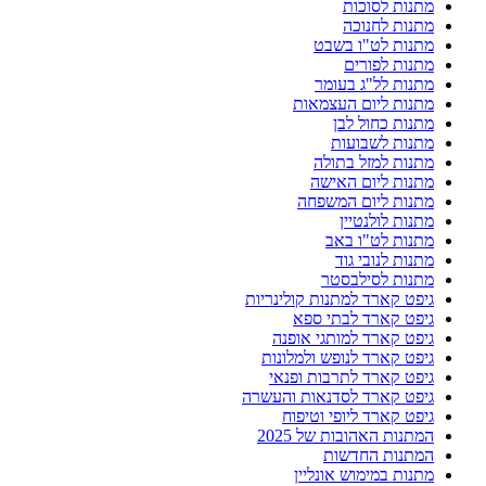
מתנות לסוכות
מתנות לחנוכה
מתנות לט"ו בשבט
מתנות לפורים
מתנות לל"ג בעומר
מתנות ליום העצמאות
מתנות כחול לבן
מתנות לשבועות
מתנות למזל בתולה
מתנות ליום האישה
מתנות ליום המשפחה
מתנות לולנטיין
מתנות לט"ו באב
מתנות לנובי גוד
מתנות לסילבסטר
גיפט קארד למתנות קולינריות
גיפט קארד לבתי ספא
גיפט קארד למותגי אופנה
גיפט קארד לנופש ולמלונות
גיפט קארד לתרבות ופנאי
גיפט קארד לסדנאות והעשרה
גיפט קארד ליופי וטיפוח
המתנות האהובות של 2025
המתנות החדשות
מתנות במימוש אונליין