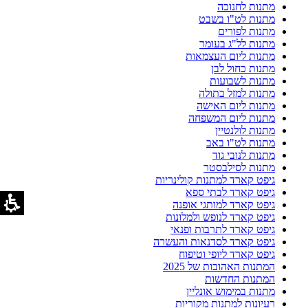
מתנות לחנוכה
מתנות לט"ו בשבט
מתנות לפורים
מתנות לל"ג בעומר
מתנות ליום העצמאות
מתנות כחול לבן
מתנות לשבועות
מתנות למזל בתולה
מתנות ליום האישה
מתנות ליום המשפחה
מתנות לולנטיין
מתנות לט"ו באב
מתנות לנובי גוד
מתנות לסילבסטר
גיפט קארד למתנות קולינריות
גיפט קארד לבתי ספא
גיפט קארד למותגי אופנה
גיפט קארד לנופש ולמלונות
גיפט קארד לתרבות ופנאי
גיפט קארד לסדנאות והעשרה
גיפט קארד ליופי וטיפוח
המתנות האהובות של 2025
המתנות החדשות
מתנות במימוש אונליין
רעיונות למתנות מקוריות