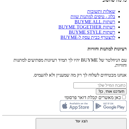
כל מה שחשוב
שאלות ותשובות
בלוג - טיפים למתנות שוות
רשתות BUYME ALL
רשתות BUYME TOGETHER
רשתות BUYME STYLE
להצטרף כבית עסק ל-BUYME
רעיונות למתנות וחוויות
עם הניוזלטר של BUYME יהיו לך תמיד רעיונות מפתיעים למתנות
וחוויות.
אנחנו מבטיחים לשלוח לך רק מה שמעניין ולא להעמיס.
תעדכנו אותי, כן?
כאן מאשרים קבלת דואר פרסומי
הצג עוד