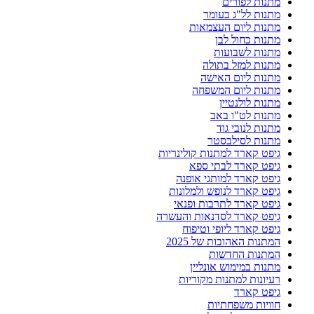
מתנות לפורים
מתנות לל"ג בעומר
מתנות ליום העצמאות
מתנות כחול לבן
מתנות לשבועות
מתנות למזל בתולה
מתנות ליום האישה
מתנות ליום המשפחה
מתנות לולנטיין
מתנות לט"ו באב
מתנות לנובי גוד
מתנות לסילבסטר
גיפט קארד למתנות קולינריות
גיפט קארד לבתי ספא
גיפט קארד למותגי אופנה
גיפט קארד לנופש ולמלונות
גיפט קארד לתרבות ופנאי
גיפט קארד לסדנאות והעשרה
גיפט קארד ליופי וטיפוח
המתנות האהובות של 2025
המתנות החדשות
מתנות במימוש אונליין
רעיונות למתנות מקוריות
גיפט קארד
חוויות משפחתיות