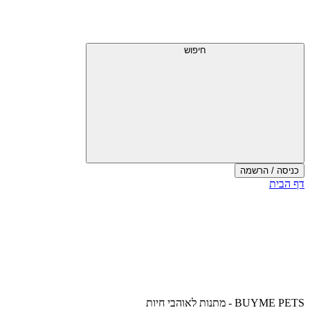
דלג
תפריט
מעל
עליון
תפריט
עליון
חיפוש
כניסה / הרשמה
סוף
דף הבית
אזור
תפריט
עליון
BUYME PETS - מתנות לאוהבי חיות