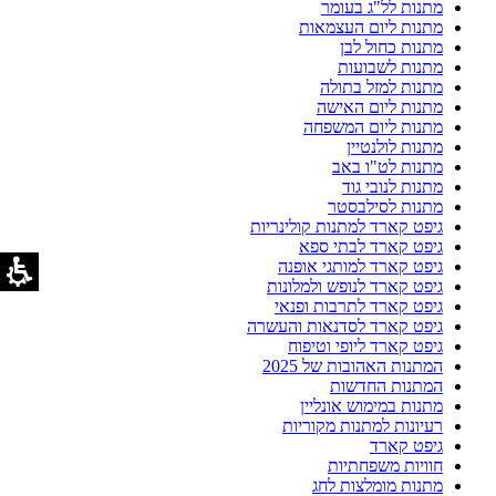
מתנות לל"ג בעומר
מתנות ליום העצמאות
מתנות כחול לבן
מתנות לשבועות
מתנות למזל בתולה
מתנות ליום האישה
מתנות ליום המשפחה
מתנות לולנטיין
מתנות לט"ו באב
מתנות לנובי גוד
מתנות לסילבסטר
גיפט קארד למתנות קולינריות
גיפט קארד לבתי ספא
גיפט קארד למותגי אופנה
גיפט קארד לנופש ולמלונות
גיפט קארד לתרבות ופנאי
גיפט קארד לסדנאות והעשרה
גיפט קארד ליופי וטיפוח
המתנות האהובות של 2025
המתנות החדשות
מתנות במימוש אונליין
רעיונות למתנות מקוריות
גיפט קארד
חוויות משפחתיות
מתנות מומלצות לחג