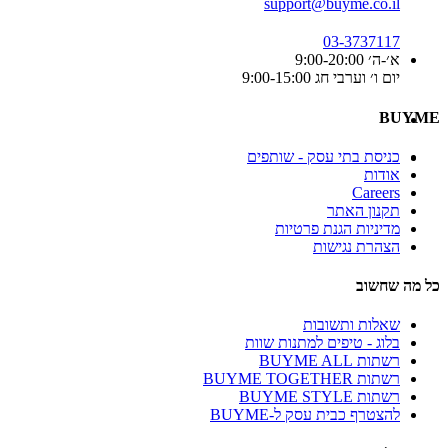
support@buyme.co.il
03-3737117
א׳-ה׳ 9:00-20:00
יום ו׳ וערבי חג 9:00-15:00
BUYME
כניסת בתי עסק - שותפים
אודות
Careers
תקנון האתר
מדיניות הגנת פרטיות
הצהרת נגישות
כל מה שחשוב
שאלות ותשובות
בלוג - טיפים למתנות שוות
רשתות BUYME ALL
רשתות BUYME TOGETHER
רשתות BUYME STYLE
להצטרף כבית עסק ל-BUYME