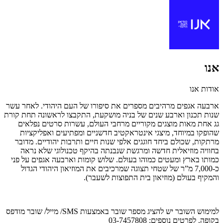
אנו
אודות אנו
ארבעה אגפים מרהיבים מספרים את סיפורו של העם היהודי. לאחר עשר
שנות תכנון וארבע שנים של בניה מושקעת, התקבצו לראשונה תחת קורת
גג אחת מאות מוצגים מקוריים מרחבי העולם, עשרות סרטים נפלאים
שהופקו במיוחד, מיצגי אינטראקטיב חדשניים ומפתיעים ואפליקציות
מרתקות, שכולם ביחד חוגגים אלפי שנות חיים ותרבות יהודיים. מדובר
בחוויה מוזיאלית חדשה ומרגשת שנבנתה בהיקף טכנולוגי שלא נראה
כמותו בארץ ומעטים כמוהו בעולם. שלוש קומות וארבעה אגפים על פני
כ-7,000 מ”ר של שטחי תצוגה שמרכיבים את המוזיאון היהודי הגדול
והמקיף בעולם (מוזיאון בית התפוצות לשעבר).
למימוש השובר יש להציג מספר שובר באמצעות SMS/ מייל/ שובר מודפס
בקופה. לפרטים נוספים: 03-7457808