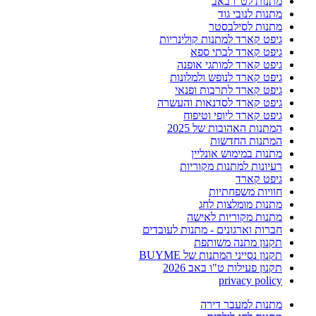
מתנות לט"ו באב
מתנות לנובי גוד
מתנות לסילבסטר
גיפט קארד למתנות קולינריות
גיפט קארד לבתי ספא
גיפט קארד למותגי אופנה
גיפט קארד לנופש ולמלונות
גיפט קארד לתרבות ופנאי
גיפט קארד לסדנאות והעשרה
גיפט קארד ליופי וטיפוח
המתנות האהובות של 2025
המתנות החדשות
מתנות במימוש אונליין
רעיונות למתנות מקוריות
גיפט קארד
חוויות משפחתיות
מתנות מומלצות לחג
מתנות מקוריות לאישה
חברות וארגונים - מתנות לעובדים
תקנון מתנה משותפת
תקנון נסייני המתנות של BUYME
תקנון פעילות ט"ו באב 2026
privacy policy
מתנות למעבר דירה