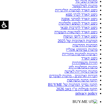
מתנות לנובי גוד
מתנות לסילבסטר
גיפט קארד למתנות קולינריות
גיפט קארד לבתי ספא
גיפט קארד למותגי אופנה
גיפט קארד לנופש ולמלונות
גיפט קארד לתרבות ופנאי
גיפט קארד לסדנאות והעשרה
גיפט קארד ליופי וטיפוח
המתנות האהובות של 2025
המתנות החדשות
מתנות במימוש אונליין
רעיונות למתנות מקוריות
גיפט קארד
חוויות משפחתיות
מתנות מומלצות לחג
מתנות מקוריות לאישה
חברות וארגונים - מתנות לעובדים
תקנון מתנה משותפת
תקנון נסייני המתנות של BUYME
תקנון פעילות ט"ו באב 2026
privacy policy