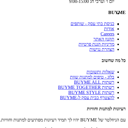
יום ו׳ וערבי חג 9:00-15:00
BUYME
כניסת בתי עסק - שותפים
אודות
Careers
תקנון האתר
מדיניות הגנת פרטיות
הצהרת נגישות
כל מה שחשוב
שאלות ותשובות
בלוג - טיפים למתנות שוות
רשתות BUYME ALL
רשתות BUYME TOGETHER
רשתות BUYME STYLE
להצטרף כבית עסק ל-BUYME
רעיונות למתנות וחוויות
עם הניוזלטר של BUYME יהיו לך תמיד רעיונות מפתיעים למתנות וחוויות.