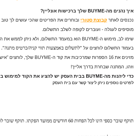
איך נהנים מה-BUYME שלך ברכישות אונליין?
נכנסים לאתר 
קבוצת סטורי
ובוחרים את הפריטים שהכי עושים לך טוב 
מוסיפים לעגלה - ועוברים לקופה לשלב התשלום.
שימו לב, מימוש ה-BUYME הוא במעמד התשלום, ולא ניתן לממש את המתנה בשלב בחירת הפריטים או בחלונית "קוד קופון או גיפטקארד".
"
לתשלום באמצעות תווי קניה/כרטיס מתנה".
בעמוד התשלום לוחצים על 
מזינים את 16 הספרות שמרכיבות את קוד ה-BUYME שלך, לוחצים "אישור/לתשלום"
וזהו, המתנה שבחרת בדרך אלייך!
כדי ליהנות מה-BUYME בבית העסק יש להציג את הקוד למימוש בקופה. 
לפרטים נוספים ניתן ליצור קשר עם בית העסק 
תוקף שובר כספי הינו לכל הפחות 60 חודשים ממועד הפקתו. תוקף שובר לרכישת מוצר או שירות מסויים יהיה לכל הפחות 24 חודשים ממועד הפקתו