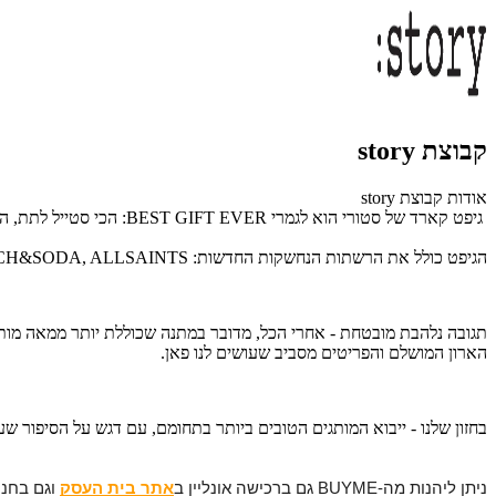
קבוצת story
אודות קבוצת story
גיפט קארד של סטורי הוא לגמרי BEST GIFT EVER: הכי סטייל לתת, הכי חלום לקבל, וכל זה בלי לצאת מהבית!
הגיפט כולל את הרשתות הנחשקות החדשות: WORD, SCOTCH&SODA, ALLSAINTS
תגובה נלהבת מובטחת - אחרי הכל, מדובר במתנה שכוללת יותר ממאה מותגי א
הארון המושלם והפריטים מסביב שעושים לנו פאן.
בחזון שלנו - ייבוא המותגים הטובים ביותר בתחומם, עם דגש על הסיפור 
ניתן ליהנות מה-BUYME גם ברכישה אונליין ב
אתר בית העסק
וגם בחנוי