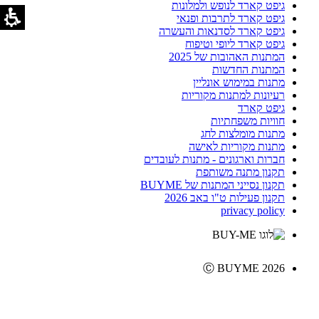
גיפט קארד לנופש ולמלונות
גיפט קארד לתרבות ופנאי
גיפט קארד לסדנאות והעשרה
גיפט קארד ליופי וטיפוח
המתנות האהובות של 2025
המתנות החדשות
מתנות במימוש אונליין
רעיונות למתנות מקוריות
גיפט קארד
חוויות משפחתיות
מתנות מומלצות לחג
מתנות מקוריות לאישה
חברות וארגונים - מתנות לעובדים
תקנון מתנה משותפת
תקנון נסייני המתנות של BUYME
תקנון פעילות ט"ו באב 2026
privacy policy
Ⓒ BUYME 2026