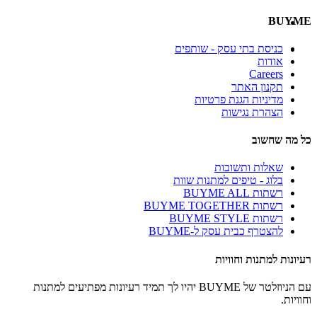
BUYME
כניסת בתי עסק - שותפים
אודות
Careers
תקנון האתר
מדיניות הגנת פרטיות
הצהרת נגישות
כל מה שחשוב
שאלות ותשובות
בלוג - טיפים למתנות שוות
רשתות BUYME ALL
רשתות BUYME TOGETHER
רשתות BUYME STYLE
להצטרף כבית עסק ל-BUYME
רעיונות למתנות וחוויות
עם הניוזלטר של BUYME יהיו לך תמיד רעיונות מפתיעים למתנות
וחוויות.