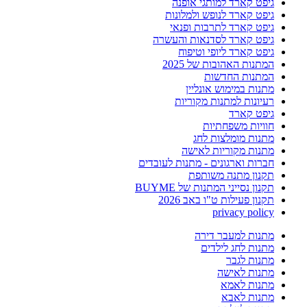
גיפט קארד למותגי אופנה
גיפט קארד לנופש ולמלונות
גיפט קארד לתרבות ופנאי
גיפט קארד לסדנאות והעשרה
גיפט קארד ליופי וטיפוח
המתנות האהובות של 2025
המתנות החדשות
מתנות במימוש אונליין
רעיונות למתנות מקוריות
גיפט קארד
חוויות משפחתיות
מתנות מומלצות לחג
מתנות מקוריות לאישה
חברות וארגונים - מתנות לעובדים
תקנון מתנה משותפת
תקנון נסייני המתנות של BUYME
תקנון פעילות ט"ו באב 2026
privacy policy
מתנות למעבר דירה
מתנות לחג לילדים
מתנות לגבר
מתנות לאישה
מתנות לאמא
מתנות לאבא