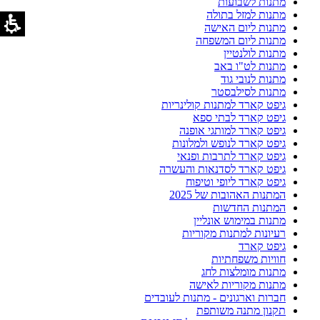
מתנות לשבועות
מתנות למזל בתולה
מתנות ליום האישה
מתנות ליום המשפחה
מתנות לולנטיין
מתנות לט"ו באב
מתנות לנובי גוד
מתנות לסילבסטר
גיפט קארד למתנות קולינריות
גיפט קארד לבתי ספא
גיפט קארד למותגי אופנה
גיפט קארד לנופש ולמלונות
גיפט קארד לתרבות ופנאי
גיפט קארד לסדנאות והעשרה
גיפט קארד ליופי וטיפוח
המתנות האהובות של 2025
המתנות החדשות
מתנות במימוש אונליין
רעיונות למתנות מקוריות
גיפט קארד
חוויות משפחתיות
מתנות מומלצות לחג
מתנות מקוריות לאישה
חברות וארגונים - מתנות לעובדים
תקנון מתנה משותפת