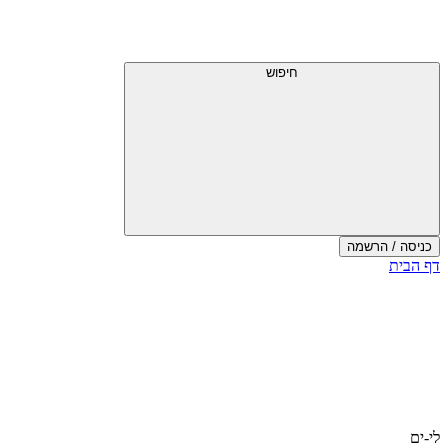
חיפוש
כניסה / הרשמה
דף הבית
לי-ים