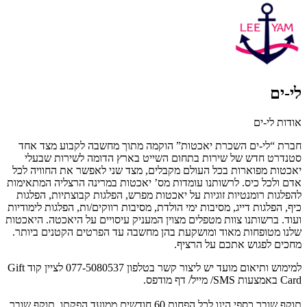
לי-ים
אודות לי-ים
חברת “לי-ים השכרת יאכטות” הוקמה מתוך מחשבה לקבוע מצד אחד
סטנדרט חדש של שירות בתחום השייט בארץ הדומה לשירות שבעלי
יאכטות מפוארות בכל העולם מקבלים, מצד שני לאפשר את החוויה לכל
אדם ולכל כיס. לרשותנו עומדות מס’ יאכטות
במרינה הרצליה
המתאימות
להפלגות רומנטיות זוגיות על יאכטות מפרש, הפלגות קבוצתיות, הפלגות
כיף, הפלגות דייג, מסיבות ימי הולדת, מסיבות רווקים/ות, הפלגות לימודיות
ועוד. ברשותנו צוות מטפלים מצוין המעניק עיסויים על היאכטה. היאכטות
שלנו מטופחות מאוד ומושקעת בהן מחשבה עד הפרטים הקטנים ביותר.
מחכים לפגוש אתכם על הרציף.
למימוש ותיאום מועד יש ליצור קשר בטלפון 077-5080537 לציין קוד Gift
Card באמצעות SMS/ מייל/ דף מודפס.
תוקף שובר כספי הינו לכל הפחות 60 חודשים ממועד הפקתו. תוקף שובר