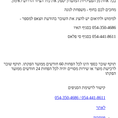
בכל אחת מן הפעילויות המועדון יספק את כלל הציוד הדרוש לאימון.
מחכים לכם בחוף - משפחת לגונה
למימוש ולתיאום
יש להציג את השובר בהודעת ווצאפ למספר -
054-350-4686 בסניף תאיו
054-441-8611 בסניף סי פלאס
תוקף שובר כספי הינו לכל הפחות 60 חודשים ממועד הפקתו. תוקף שובר
לרכישת מוצר או שירות מסויים יהיה לכל הפחות 24 חודשים ממועד
הפקתו
קישור לרשימת הסניפים
054-441-8611 / 054-350-4686
לאתר
פייסבוק