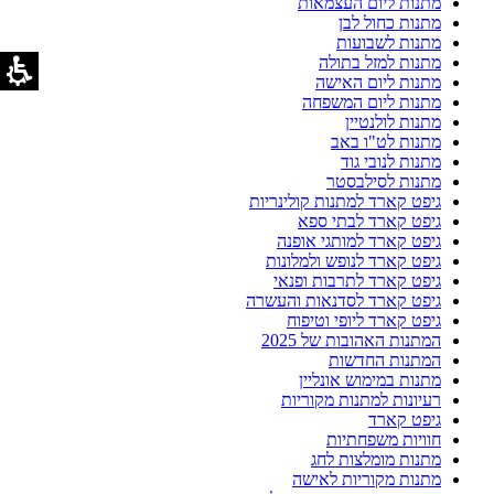
מתנות ליום העצמאות
מתנות כחול לבן
מתנות לשבועות
מתנות למזל בתולה
מתנות ליום האישה
מתנות ליום המשפחה
מתנות לולנטיין
מתנות לט"ו באב
מתנות לנובי גוד
מתנות לסילבסטר
גיפט קארד למתנות קולינריות
גיפט קארד לבתי ספא
גיפט קארד למותגי אופנה
גיפט קארד לנופש ולמלונות
גיפט קארד לתרבות ופנאי
גיפט קארד לסדנאות והעשרה
גיפט קארד ליופי וטיפוח
המתנות האהובות של 2025
המתנות החדשות
מתנות במימוש אונליין
רעיונות למתנות מקוריות
גיפט קארד
חוויות משפחתיות
מתנות מומלצות לחג
מתנות מקוריות לאישה