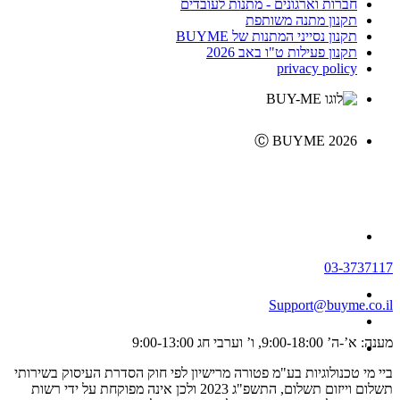
חברות וארגונים - מתנות לעובדים
תקנון מתנה משותפת
תקנון נסייני המתנות של BUYME
תקנון פעילות ט"ו באב 2026
privacy policy
Ⓒ BUYME 2026
03-3737117
Support@buyme.co.il
מענה: א’-ה’ 9:00-18:00, ו’ וערבי חג 9:00-13:00
ביי מי טכנולוגיות בע"מ פטורה מרישיון לפי חוק הסדרת העיסוק בשירותי
תשלום וייזום תשלום, התשפ"ג 2023 ולכן אינה מפוקחת על ידי רשות