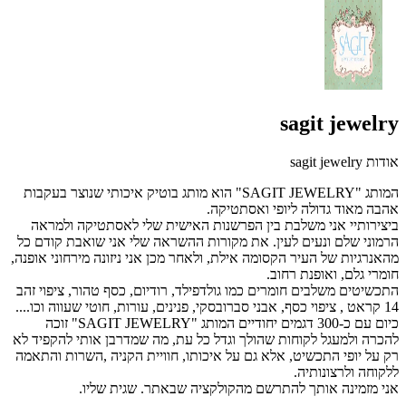
sagit jewelry
אודות sagit jewelry
המותג "SAGIT JEWELRY" הוא מותג בוטיק איכותי שנוצר בעקבות
אהבה מאוד גדולה ליופי ואסתטיקה.
ביצירותיי אני משלבת בין הפרשנות האישית שלי לאסתטיקה ולמראה
הרמוני שלם ונעים לעין.
את מקורות ההשראה שלי אני שואבת קודם כל
מהאנרגיות של העיר הקסומה אילת, ולאחר מכן אני ניזונה מירחוני אופנה,
חומרי גלם, ואופנת רחוב.
התכשיטים משלבים חומרים כמו גולדפילד, רודיום, כסף טהור, ציפוי זהב
14 קראט , ציפוי כסף, אבני סברובסקי, פנינים, עורות, חוטי שעווה וכו....
כיום עם כ-300 דגמים יחודיים המותג "SAGIT JEWELRY" זוכה
להכרה ולמעגל לקוחות שהולך וגדל כל עת, מה שמדרבן אותי להקפיד לא
רק על יופי התכשיט, אלא גם על איכותו, חוויית הקניה ,השרות והתאמה
ללקוחה ולרצונותיה.
אני מזמינה אותך להתרשם מהקולקציה שבאתר.
שגית שליו.