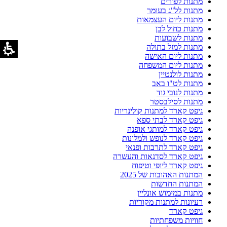
מתנות לפורים
מתנות לל"ג בעומר
מתנות ליום העצמאות
מתנות כחול לבן
מתנות לשבועות
מתנות למזל בתולה
מתנות ליום האישה
מתנות ליום המשפחה
מתנות לולנטיין
מתנות לט"ו באב
מתנות לנובי גוד
מתנות לסילבסטר
גיפט קארד למתנות קולינריות
גיפט קארד לבתי ספא
גיפט קארד למותגי אופנה
גיפט קארד לנופש ולמלונות
גיפט קארד לתרבות ופנאי
גיפט קארד לסדנאות והעשרה
גיפט קארד ליופי וטיפוח
המתנות האהובות של 2025
המתנות החדשות
מתנות במימוש אונליין
רעיונות למתנות מקוריות
גיפט קארד
חוויות משפחתיות