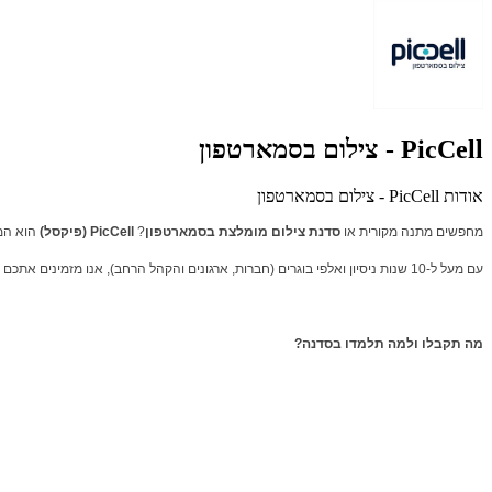
PicCell - צילום בסמארטפון
אודות PicCell - צילום בסמארטפון
מחפשים מתנה מקורית או
סדנת צילום מומלצת בסמארטפון
?
PicCell (פיקסל)
הוא המר
עם מעל ל-10 שנות ניסיון ואלפי בוגרים (חברות, ארגונים והקהל הרחב), אנו מזמינים אתכם לחוויה מעשית, מגניבה ויצירתית שתקפיץ את רמת הצילום שלכם כבר במפגש אחד!
מה תקבלו ולמה תלמדו בסדנה?