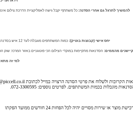
וידאו ועריכ
להמשיך לתרגל גם אחרי הסדנה:
כל משתתף
יקבל
גישה לאפליקציית הדרכת צילום אינטראקטיבית שפיתחנו (בשווי 0
יחס אישי (קבוצות בוטיק):
כמות המשתתפים מוגבלת לעד 12 איש בסדנה, כדי להבטיח הזדמנות לכל אחד לשאול, להתייעץ ולקבל הדרכה אישית וצמודה.
קיישנים מהממים:
הסדנאות מתקיימות במוקדי הצילום הכי פוטוגניים באזור המרכז: שוק הכר
למי זה מתאי
ות הקרובות ולשלוח את פרטי הסדנה הרצויה במייל לכתובת
@piccell.co.il