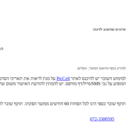
פ
רטים שחשוב לדעת:
לו
למידע נוסף ותיאום המועד, הקליקו.
למימוש השובר יש להיכנס לאתר
PicCell
על מנת לראות את תאריכי הסדנא
המופיע על גבי SMS/מייל/דף מודפס‎. יש להמתין להודעת האישור משום שהסדנאות מוגבלות בכמות המשתתפים. לפרטים נוספים: 072-3300595.
תוקף שובר כספי הינו לכל הפחות 60 חודשים ממועד הפקתו. תוקף שובר לרכישת מוצר או שירות מסויים יהיה לכל הפחות 24 חודשים ממועד הפקתו
072-3300595