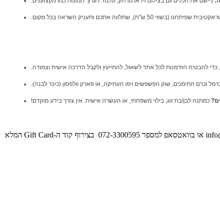
ה:
ניישם את הכלים גם בצילום וידאו מרתק, ונלמד לערוך תמונות כמו מקצוענים.
5 ש"ח), שתלווה אתכם ותעניק השראה בכל מקום.
מל וכרם התימנים, שוק הפשפשים ויפו העתיקה, או פארק וולפסון (כיכר לבנה).
ם?
כמתנה לבן/בת זוג, בילוי משפחתי, או העשרה אישית. אין צורך בידע מוקדם!
info
או בוואטסאפ למספר 072-3300595 בצירוף קוד ה-Gift Card המלא