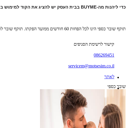
כדי ליהנות מה-BUYME בבית העסק יש להציג את הקוד למימוש בקופה.
תוקף שובר כספי הינו לכל הפחות 60 חודשים ממועד הפקתו. תוקף שובר לרכישת מוצר או שירות מסויים יהיה לכל הפחות 24 חודשים ממועד הפקתו
קישור לרשימת הסניפים
086269451
servicem@motsesim.co.il
לאתר
שובר כספי