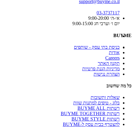
support@buyme.co.il
03-3737117
א׳-ה׳ 9:00-20:00
יום ו׳ וערבי חג 9:00-15:00
BUYME
כניסת בתי עסק - שותפים
אודות
Careers
תקנון האתר
מדיניות הגנת פרטיות
הצהרת נגישות
כל מה שחשוב
שאלות ותשובות
בלוג - טיפים למתנות שוות
רשתות BUYME ALL
רשתות BUYME TOGETHER
רשתות BUYME STYLE
להצטרף כבית עסק ל-BUYME