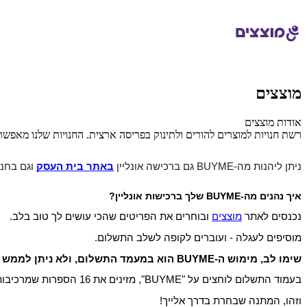
מוצצים
אודות מוצצים
רשת חנויות למוצרים להורים ולתינוק בפריסה ארצית. החנויות שלנו מאפשרות
ניתן ליהנות מה-BUYME גם ברכישה אונליין
באתר בית העסק
וגם בחנו
איך נהנים מה-BUYME שלך ברכישות אונליין?
נכנסים לאתר
מוצצים
ובוחרים את הפריטים שהכי עושים לך טוב בלב.
מוסיפים לעגלה - ועוברים לקופה לשלב התשלום.
שימו לב, מימוש ה-BUYME הוא במעמד התשלום, ולא ניתן לממש את המתנה בשלב בחירת הפריטים או בחלונית "קוד קופון או גיפטקארד".
בעמוד התשלום לוחצים על "BUYME", מזינים את 16 הספרות שמרכיבות את קוד ה-BUYME שלך, לוחצים "אישור" ומשלימים את ההזמנה.
וזהו, המתנה שבחרת בדרך אלייך!