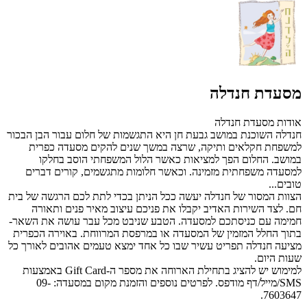
מסעדת חנדלה
אודות מסעדת חנדלה
חנדלה השוכנת במושב גבעת חן היא התגשמות של חלום עבור הבן הבכור
למשפחת חקלאים ותיקה, שרצה במשך שנים להקים מסעדה כפרית
במושב. החלום הפך למציאות כאשר הלול המשפחתי הוסב בחלקו
למסעדה משפחתית מזמינה. וכאשר חלומות מתגשמים, קורים דברים
טובים...
הצוות המסור של חנדלה יעשה ככל הניתן בכדי לתת לכם הרגשה של בית
חם. לצד השירות האדיב יקבלו את פניכם עיצוב מאיר פנים ותאורה
חמימה עם כניסתכם למסעדה. הטבע שניבט מכל עבר עושה את השאר-
בתוך החלל המזמין של המסעדה או במרפסת המרווחת. באוירה הכפרית
מציעה חנדלה תפריט עשיר שבו כל אחד ימצא טעמים אהובים לאורך כל
שעות היום.
למימוש יש להציג בתחילת הארוחה את מספר ה-Gift Card באמצעות
SMS/מייל/דף מודפס. לפרטים נוספים והזמנת מקום במסעדה: 09-
7603647.