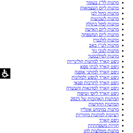
מתנות לל"ג בעומר
מתנות ליום העצמאות
מתנות כחול לבן
מתנות לשבועות
מתנות למזל בתולה
מתנות ליום האישה
מתנות ליום המשפחה
מתנות לולנטיין
מתנות לט"ו באב
מתנות לנובי גוד
מתנות לסילבסטר
גיפט קארד למתנות קולינריות
גיפט קארד לבתי ספא
גיפט קארד למותגי אופנה
גיפט קארד לנופש ולמלונות
גיפט קארד לתרבות ופנאי
גיפט קארד לסדנאות והעשרה
גיפט קארד ליופי וטיפוח
המתנות האהובות של 2025
המתנות החדשות
מתנות במימוש אונליין
רעיונות למתנות מקוריות
גיפט קארד
חוויות משפחתיות
מתנות מומלצות לחג