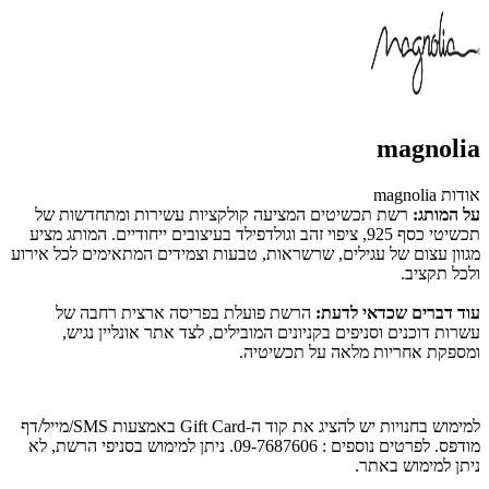
magnolia
אודות magnolia
על המותג:
רשת תכשיטים המציעה קולקציות עשירות ומתחדשות של
תכשיטי כסף 925, ציפוי זהב וגולדפילד בעיצובים ייחודיים. המותג מציע
מגוון עצום של עגילים, שרשראות, טבעות וצמידים המתאימים לכל אירוע
ולכל תקציב.
עוד דברים שכדאי לדעת:
הרשת פועלת בפריסה ארצית רחבה של
עשרות דוכנים וסניפים בקניונים המובילים, לצד אתר אונליין נגיש,
ומספקת אחריות מלאה על תכשיטיה.
ל
מימוש בחנויות יש להציג את קוד ה-Gift Card באמצעות SMS/מייל/דף
מודפס
. לפרטים נוספים : 09-7687606. ניתן למימוש בסניפי הרשת, לא
ניתן למימוש באתר.