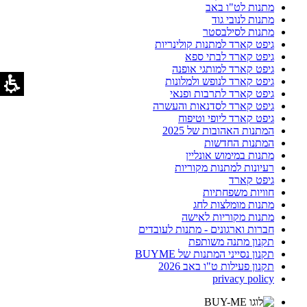
מתנות לט"ו באב
מתנות לנובי גוד
מתנות לסילבסטר
גיפט קארד למתנות קולינריות
גיפט קארד לבתי ספא
גיפט קארד למותגי אופנה
גיפט קארד לנופש ולמלונות
גיפט קארד לתרבות ופנאי
גיפט קארד לסדנאות והעשרה
גיפט קארד ליופי וטיפוח
המתנות האהובות של 2025
המתנות החדשות
מתנות במימוש אונליין
רעיונות למתנות מקוריות
גיפט קארד
חוויות משפחתיות
מתנות מומלצות לחג
מתנות מקוריות לאישה
חברות וארגונים - מתנות לעובדים
תקנון מתנה משותפת
תקנון נסייני המתנות של BUYME
תקנון פעילות ט"ו באב 2026
privacy policy