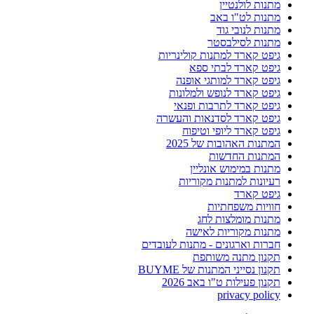
מתנות לולנטיין
מתנות לט"ו באב
מתנות לנובי גוד
מתנות לסילבסטר
גיפט קארד למתנות קולינריות
גיפט קארד לבתי ספא
גיפט קארד למותגי אופנה
גיפט קארד לנופש ולמלונות
גיפט קארד לתרבות ופנאי
גיפט קארד לסדנאות והעשרה
גיפט קארד ליופי וטיפוח
המתנות האהובות של 2025
המתנות החדשות
מתנות במימוש אונליין
רעיונות למתנות מקוריות
גיפט קארד
חוויות משפחתיות
מתנות מומלצות לחג
מתנות מקוריות לאישה
חברות וארגונים - מתנות לעובדים
תקנון מתנה משותפת
תקנון נסייני המתנות של BUYME
תקנון פעילות ט"ו באב 2026
privacy policy