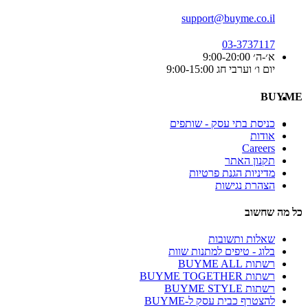
support@buyme.co.il
03-3737117
א׳-ה׳ 9:00-20:00
יום ו׳ וערבי חג 9:00-15:00
BUYME
כניסת בתי עסק - שותפים
אודות
Careers
תקנון האתר
מדיניות הגנת פרטיות
הצהרת נגישות
כל מה שחשוב
שאלות ותשובות
בלוג - טיפים למתנות שוות
רשתות BUYME ALL
רשתות BUYME TOGETHER
רשתות BUYME STYLE
להצטרף כבית עסק ל-BUYME