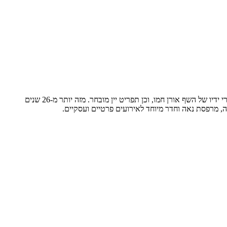
'פונדק עין כרם' היא מסעדה ותיקה וידועה השוכנת בשכונת עין כרם הפסטורלית בירושלים. המסעדה מציעה תפריט פיוז'ן מגוון בסגנון איטלקי צרפתי, פרי ידיו של השף אורן חמו, וכן תפריט יין מובחר. מזה יותר מ-26 שנים
ה, מרפסת נאה וחדר מיוחד לאירועים פרטיים ועסקיים.