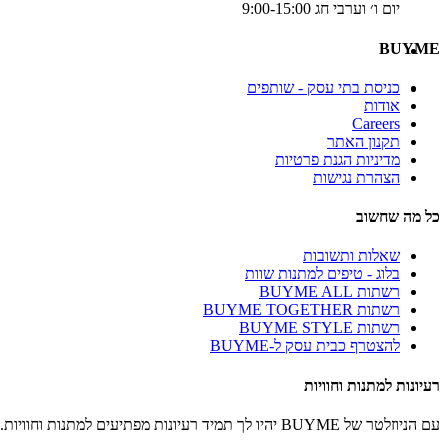
יום ו׳ וערבי חג 9:00-15:00
BUYME
כניסת בתי עסק - שותפים
אודות
Careers
תקנון האתר
מדיניות הגנת פרטיות
הצהרת נגישות
כל מה שחשוב
שאלות ותשובות
בלוג - טיפים למתנות שוות
רשתות BUYME ALL
רשתות BUYME TOGETHER
רשתות BUYME STYLE
להצטרף כבית עסק ל-BUYME
רעיונות למתנות וחוויות
עם הניוזלטר של BUYME יהיו לך תמיד רעיונות מפתיעים למתנות וחוויות.