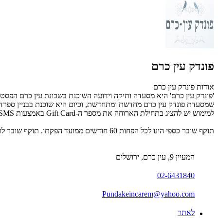
פונדק עין כרם
אודות פונדק עין כרם
שמסעדת פונדק עין כרם מחדשת ומתחדשת, וכיום היא שוכנת בבניין ספרדי 
למימוש יש להציג בתחילת הארוחה את מספר ה-Gift Card באמצעות SMS/ מייל/ שובר מודפס. להזמנת מקומות ופרטים נוספים: 02-6431840.
תוקף שובר כספי הינו לכל הפחות 60 חודשים ממועד הפקתו. תוקף שובר לרכישת מוצר או שירות מסויים יהיה לכל הפחות 24 חודשים ממועד הפקתו
המעיין 9, עין כרם, ירושלים
02-6431840
Pundakeincarem@yahoo.com
לאתר