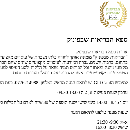
ספא הבריאות שבפינוק
אודות ספא הבריאות שבפינוק
בתחום. ברבות השנים, גברה המודעות לעיסויים מקצועיים שונים שהם הכרחיים
מקצועי מהנה ומאתגר וכל הפוקוס תמיד נשאר על הלקוח ולסוג העיסוי למענו 
מטפלים/ות מקצועיים/יות אשר למדו והוסמכו ובעלי תעודות בתחום.
למימוש הGift Card יש לתאם הגעה מראש בטלפון: 0776214988. בעת ההגעה לטיפול יש להציג מספר שובר באמצעות SMS/ מייל/Gift Card מודפס.
עדכון שעות פעילות א, ג, ה 09:30-13:00
יום ו 8.45 - 14.00 בימי שישי ישנה תוספת של 30 ש"ח לאדם על חבילות סגורות אל מול בית העסק. כפוף למדיניות הביטולים של בית העסק.
שעות מענה טלפוני לתיאום הגעה:
א-ה: 9:30- 21:30
שישי: 8:30- 16:00