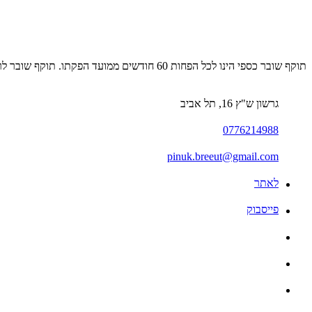
תוקף שובר כספי הינו לכל הפחות 60 חודשים ממועד הפקתו. תוקף שובר לרכישת מוצר או שירות מסויים יהיה לכל הפחות 24 חודשים ממועד הפקתו
גרשון ש"ץ 16, תל אביב
0776214988
pinuk.breeut@gmail.com
לאתר
פייסבוק