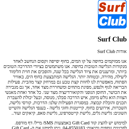
Surf Club
אודות Surf Club
אנו ממוקמים בחיפה על קו המים, בחוף יפייפה וקסום הנחשב לאחד
מנקודות הגלישה הטובות בחיפה. אנו משתמשים בציודי ההדרכה הטובים
ביותר, ומרעננים את ציוד הגלישה בכל שנה, והופכים את חוית הלימוד
ליעילה, מהירה, ובטוחה יותר. הגלישה המתבצעת בחוף הים, באוויר
הפתוח, מאפשרת לנו לחוות קצת טבע גם במרחק קצר מהבית. פעילות
הבריאה לגוף ולנפש, מפיגת מתחים ומשחררת מצד אחד, אך גם מגבירה
את הכושר, החוסן הגופני והקואורדינציה מצד שני. כל אחד ואחת מאנשי
הצוות הוא גולש מיומן, איש הדרכה סבלני, מנוסה, ובעל יכולת להעברת
תכנים והובלת קבוצה. במסגרת הפעילות שלנו: הדרכות, קורסי גלישה,
השכרות, אירועים בחוף, קיייטנות וחוגי גלישה - בענפי הגלישה והשייט
השונים: גלישת גלים, גלישת קייטסרפינג, גלישת סאפ, קיאקים ועוד..
למימוש יש להציג קוד Gift Card באמצעות SMS/ מייל/ דף מודפס.
לפרטים נוספים ותיאום: 04-8550183. ניתן לממש את ה- Gift Card