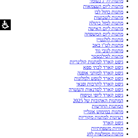
מתנות לל"ג בעומר
מתנות ליום העצמאות
מתנות כחול לבן
מתנות לשבועות
מתנות למזל בתולה
מתנות ליום האישה
מתנות ליום המשפחה
מתנות לולנטיין
מתנות לט"ו באב
מתנות לנובי גוד
מתנות לסילבסטר
גיפט קארד למתנות קולינריות
גיפט קארד לבתי ספא
גיפט קארד למותגי אופנה
גיפט קארד לנופש ולמלונות
גיפט קארד לתרבות ופנאי
גיפט קארד לסדנאות והעשרה
גיפט קארד ליופי וטיפוח
המתנות האהובות של 2025
המתנות החדשות
מתנות במימוש אונליין
רעיונות למתנות מקוריות
גיפט קארד
חוויות משפחתיות
מתנות מומלצות לחג