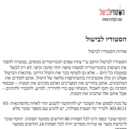
הסטודיו לבישול
אודות הסטודיו לבישול
הסטודיו לבישול
הוקם ע"י צוות שפים וקונדיטורים מנוסים, במטרה להפוך
את העיסוק בקונדיטוריה למשהו טיפה יותר מהנה וכיפי: לא רק לבשל
במטבח כל היום – אלא גם לשתף בכך את הקהל הרחב
.
סדנאות הבישול
אצלנו הן כולן אקטיביות בהשתתפות מלאה של הקהל. אתם לומדים את
המתכונים, אתם בוחרים את המצרכים ואתם מכינים את המנות – שבסוף
הסדנה גם תזכו לאכול
.
המנחה שם כדי להדריך, לסייע, להסביר ולהדגים –
אבל אתם אלו שתכינו את המנות
.
על מנת לממש את השובר יש להתקשר לקבוע תור לאחת מהסדנאות 03-
303-8111 ולברר ימי ושעות פעילות, יש להגיע עם מספר שובר מלא
תוקף שובר כספי הינו לכל הפחות 60 חודשים ממועד הפקתו. תוקף שובר
לרכישת מוצר או שירות מסויים יהיה לכל הפחות 24 חודשים ממועד