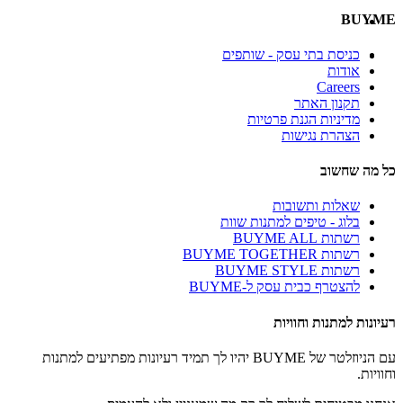
BUYME
כניסת בתי עסק - שותפים
אודות
Careers
תקנון האתר
מדיניות הגנת פרטיות
הצהרת נגישות
כל מה שחשוב
שאלות ותשובות
בלוג - טיפים למתנות שוות
רשתות BUYME ALL
רשתות BUYME TOGETHER
רשתות BUYME STYLE
להצטרף כבית עסק ל-BUYME
רעיונות למתנות וחוויות
עם הניוזלטר של BUYME יהיו לך תמיד רעיונות מפתיעים למתנות
וחוויות.