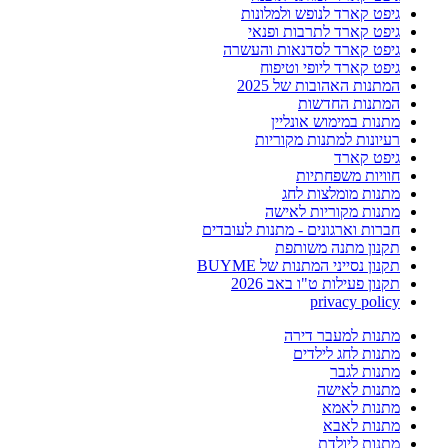
גיפט קארד לנופש ולמלונות
גיפט קארד לתרבות ופנאי
גיפט קארד לסדנאות והעשרה
גיפט קארד ליופי וטיפוח
המתנות האהובות של 2025
המתנות החדשות
מתנות במימוש אונליין
רעיונות למתנות מקוריות
גיפט קארד
חוויות משפחתיות
מתנות מומלצות לחג
מתנות מקוריות לאישה
חברות וארגונים - מתנות לעובדים
תקנון מתנה משותפת
תקנון נסייני המתנות של BUYME
תקנון פעילות ט"ו באב 2026
privacy policy
מתנות למעבר דירה
מתנות לחג לילדים
מתנות לגבר
מתנות לאישה
מתנות לאמא
מתנות לאבא
מתנות ליולדת