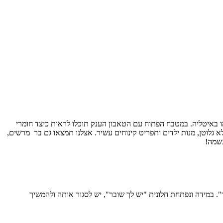
מו באיטליה. במטבח הפתוח עם הטאבון הענק תוכלו לראות כיצד חומרי
יאבון. פיצות ופוקאצ'ות מהבצק הייחודי שנעשה במקום, פסטה טרייה, מנות VIVINO טבעוניות, מנות ללא גלוטן, מנות ילדים ותפריט קינוחים עשיר. אצלנו תמצאו גם בר מרשים,
נשמה!
 במידה ונפתחת חלונית "יש לך שובר", יש לסגור אותה ולהמשיך