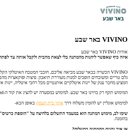
VIVINO באר שבע
אודות VIVINO באר שבע
איזה כיף שאפשר ליהנות מהמתנה בלי לצאת מהבית ולקבל אותה עד לפתח
VIVINO הכשרה בבאר שבע מביאה אליכם, חובבי המטבח האיטלקי הק
המציע מחבר ענק של יינות איטלקיים אותנטיים מכל רחבי איטליה, יינות אי
המימוש תקף רק בויוינו באר שבע. למימוש במסעדה יש להציג את קוד ה-Gift Card באמצעות SMS/מייל/דף מודפס. לפרטים נוספים: 08-9790103.
למימוש אונליין יש להזמין משלוח דרך
אתר בית העסק
באופן הבא-
שימו לב, מימוש המתנה הוא במעמד התשלום בלחיצה על "הוספת כרטיס"
בהזמנה.
אז איך נהנים מהמתנה במשלוח?