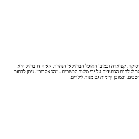
סיקה, קפוארה וכמובן האוכל הברזילאי הנהדר. קאזה דו ברזיל היא
תובבים על שיפודי ענק במסעדה, ונפרסים היישר לצלחות הסועדים על ידי מלצר הבשרים - "הפאסדור". ניתן לבחור
בים, וכמובן קיימות גם מנות לילדים.