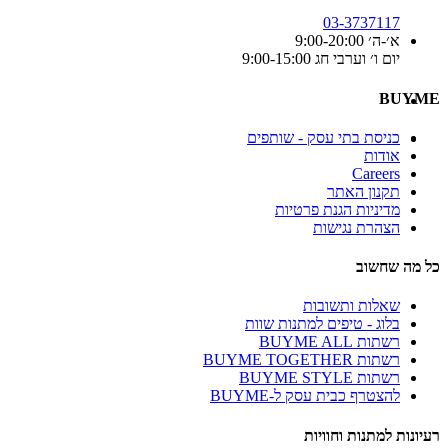
03-3737117
א׳-ה׳ 9:00-20:00
יום ו׳ וערבי חג 9:00-15:00
BUYME
כניסת בתי עסק - שותפים
אודות
Careers
תקנון האתר
מדיניות הגנת פרטיות
הצהרת נגישות
כל מה שחשוב
שאלות ותשובות
בלוג - טיפים למתנות שוות
רשתות BUYME ALL
רשתות BUYME TOGETHER
רשתות BUYME STYLE
להצטרף כבית עסק ל-BUYME
רעיונות למתנות וחוויות