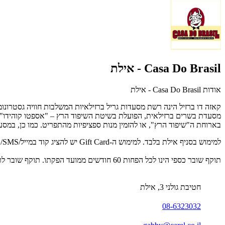
Casa Do Brasil - אילת
אודות Casa Do Brasil - אילת
קאזה דו ברזיל הינה רשת מסעדות גריל ברזילאיות המשלבות חוויה גסטרונומ
בארוחת ה"שיפוד הרץ", או להזמין מנות ספציפיות מהתפריט. כמו כן, במסעדה
למימוש בסניף אילת בלבד. למימוש ה-Gift Card יש להציג קוד במייל/SMS/ דף מודפס בתחילת הארוחה. לפרטים נוספים ניתן לפנות 08-6323032
תוקף שובר כספי הינו לכל הפחות 60 חודשים ממועד הפקתו. תוקף שובר לרכישת מוצר או שירות מסויים יהיה לכל הפחות 24 חודשים ממועד הפקתו
חטיבת גולני 3, אילת
08-6323032