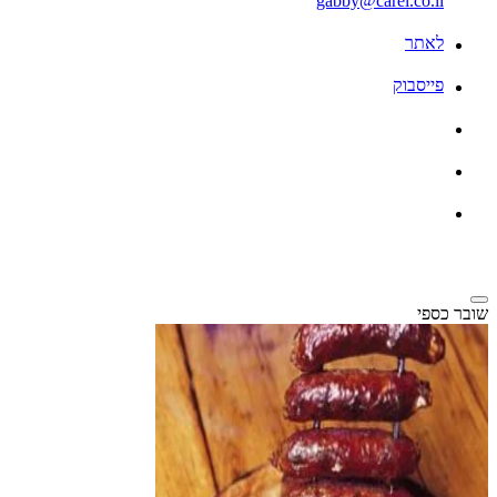
gabby@carel.co.il
לאתר
פייסבוק
שובר כספי