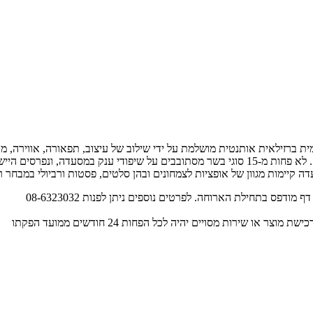
ית ברזילאית אותנטית מושלמת על ידי שילוב של עיצוב, תפאורה, אווירה, מו
מסעדת בשרים ברזילאית, הפועלת בשיטת השיפוד הרץ – "אספטו קוהידו". לא פחות מ-15 סוגי בשר מס
 קיימות מגוון של אופציות לצמחונים ובהן סלטים, פסטות ורביולי במבחר רט