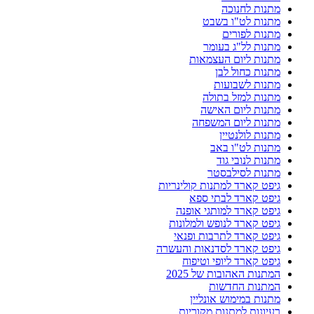
מתנות לחנוכה
מתנות לט"ו בשבט
מתנות לפורים
מתנות לל"ג בעומר
מתנות ליום העצמאות
מתנות כחול לבן
מתנות לשבועות
מתנות למזל בתולה
מתנות ליום האישה
מתנות ליום המשפחה
מתנות לולנטיין
מתנות לט"ו באב
מתנות לנובי גוד
מתנות לסילבסטר
גיפט קארד למתנות קולינריות
גיפט קארד לבתי ספא
גיפט קארד למותגי אופנה
גיפט קארד לנופש ולמלונות
גיפט קארד לתרבות ופנאי
גיפט קארד לסדנאות והעשרה
גיפט קארד ליופי וטיפוח
המתנות האהובות של 2025
המתנות החדשות
מתנות במימוש אונליין
רעיונות למתנות מקוריות