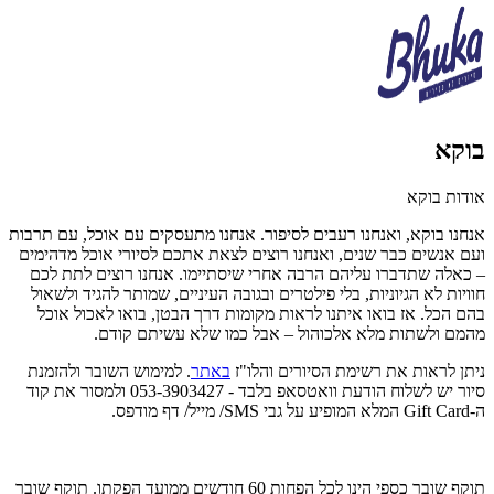
בוקא
אודות בוקא
אנחנו בוקא, ואנחנו רעבים לסיפור. אנחנו מתעסקים עם אוכל, עם תרבות
ועם אנשים כבר שנים, ואנחנו רוצים לצאת אתכם לסיורי אוכל מדהימים
– כאלה שתדברו עליהם הרבה אחרי שיסתיימו. אנחנו רוצים לתת לכם
חוויות לא הגיוניות, בלי פילטרים ובגובה העיניים, שמותר להגיד ולשאול
בהם הכל. אז בואו איתנו לראות מקומות דרך הבטן, בואו לאכול אוכל
מהמם ולשתות מלא אלכוהול – אבל כמו שלא עשיתם קודם.
ניתן לראות את רשימת הסיורים והלו"ז
באתר
. למימוש השובר ולהזמנת
סיור יש לשלוח הודעת
וואטסאפ בלבד
-
053-3903427 ולמסור את קוד
ה-Gift Card המלא המופיע על גבי SMS/ מייל/ דף מודפס.
תוקף שובר כספי הינו לכל הפחות 60 חודשים ממועד הפקתו. תוקף שובר