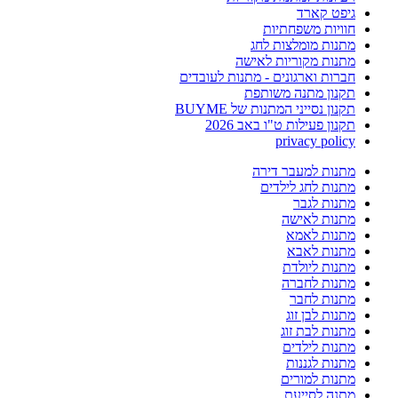
גיפט קארד
חוויות משפחתיות
מתנות מומלצות לחג
מתנות מקוריות לאישה
חברות וארגונים - מתנות לעובדים
תקנון מתנה משותפת
תקנון נסייני המתנות של BUYME
תקנון פעילות ט"ו באב 2026
privacy policy
מתנות למעבר דירה
מתנות לחג לילדים
מתנות לגבר
מתנות לאישה
מתנות לאמא
מתנות לאבא
מתנות ליולדת
מתנות לחברה
מתנות לחבר
מתנות לבן זוג
מתנות לבת זוג
מתנות לילדים
מתנות לגננות
מתנות למורים
מתנה לסייעת