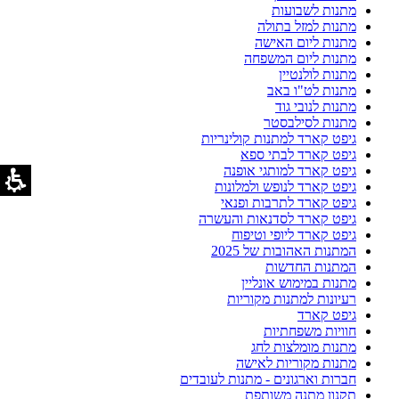
מתנות לשבועות
מתנות למזל בתולה
מתנות ליום האישה
מתנות ליום המשפחה
מתנות לולנטיין
מתנות לט"ו באב
מתנות לנובי גוד
מתנות לסילבסטר
גיפט קארד למתנות קולינריות
גיפט קארד לבתי ספא
גיפט קארד למותגי אופנה
גיפט קארד לנופש ולמלונות
גיפט קארד לתרבות ופנאי
גיפט קארד לסדנאות והעשרה
גיפט קארד ליופי וטיפוח
המתנות האהובות של 2025
המתנות החדשות
מתנות במימוש אונליין
רעיונות למתנות מקוריות
גיפט קארד
חוויות משפחתיות
מתנות מומלצות לחג
מתנות מקוריות לאישה
חברות וארגונים - מתנות לעובדים
תקנון מתנה משותפת