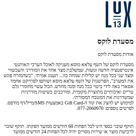
מסעדת לוקס
אודות מסעדת לוקס
מסעדת לוקס של השף עלאא מוסא מעניקה לאוכל הערבי האותנטי
אינטרפטציה חדשה ונועזת, שמשלבת מצד אחד את המודרני והעכשווי
ומצד שני בכל מנה יש קלילות שמחה כזו... תענוג אמיתי. "כשהמזרח פוגש
את המערב", הפרשנות של השף עלאא מוסא ושותפו לפרויקט אחמד
אסאדי באה לידי ביטוי בכל מנה ומנה מחדש. הכול עשוי מחומרי גלם
טריים ואיכותיים מתוצרת מקומית, ומורכבים בשיטות מודרניות
שמשדרגות את המטבח המסורתי.
למימוש יש להציג את קוד ה-Gift Card באמצעות SMS/מייל/דף מודפס.
לפרטים נוספים:
077-2060970.
תוקף שובר כספי הינו לכל הפחות 60 חודשים ממועד הפקתו. תוקף שובר
לרכישת מוצר או שירות מסויים יהיה לכל הפחות 24 חודשים ממועד