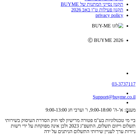
תקנון נסייני המתנות של BUYME
תקנון פעילות ט"ו באב 2026
privacy policy
Ⓒ BUYME 2026
03-3737117
Support@buyme.co.il
מענה: א’-ה’ 9:00-18:00, ו’ וערבי חג 9:00-13:00
ביי מי טכנולוגיות בע"מ פטורה מרישיון לפי חוק הסדרת העיסוק בשירותי
תשלום וייזום תשלום, התשפ"ג 2023 ולכן אינה מפוקחת על ידי רשות
ניירות ערך לעניין שירותי התשלום הניתנים על ידה