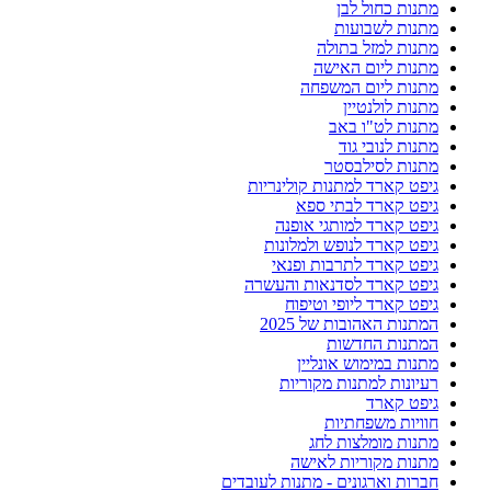
מתנות כחול לבן
מתנות לשבועות
מתנות למזל בתולה
מתנות ליום האישה
מתנות ליום המשפחה
מתנות לולנטיין
מתנות לט"ו באב
מתנות לנובי גוד
מתנות לסילבסטר
גיפט קארד למתנות קולינריות
גיפט קארד לבתי ספא
גיפט קארד למותגי אופנה
גיפט קארד לנופש ולמלונות
גיפט קארד לתרבות ופנאי
גיפט קארד לסדנאות והעשרה
גיפט קארד ליופי וטיפוח
המתנות האהובות של 2025
המתנות החדשות
מתנות במימוש אונליין
רעיונות למתנות מקוריות
גיפט קארד
חוויות משפחתיות
מתנות מומלצות לחג
מתנות מקוריות לאישה
חברות וארגונים - מתנות לעובדים