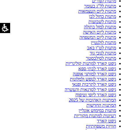
מתנות לפורים
מתנות לל"ג בעומר
מתנות ליום העצמאות
מתנות כחול לבן
מתנות לשבועות
מתנות למזל בתולה
מתנות ליום האישה
מתנות ליום המשפחה
מתנות לולנטיין
מתנות לט"ו באב
מתנות לנובי גוד
מתנות לסילבסטר
גיפט קארד למתנות קולינריות
גיפט קארד לבתי ספא
גיפט קארד למותגי אופנה
גיפט קארד לנופש ולמלונות
גיפט קארד לתרבות ופנאי
גיפט קארד לסדנאות והעשרה
גיפט קארד ליופי וטיפוח
המתנות האהובות של 2025
המתנות החדשות
מתנות במימוש אונליין
רעיונות למתנות מקוריות
גיפט קארד
חוויות משפחתיות