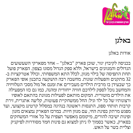
באלגן
אודות באלגן
בכניסה לקיבוץ יגור, שוכן פארק "באלגן" – אחד מפארקי השעשועים
הגדולים והמגוונים בישראל, וללא ספק הגדול מסוגו בצפון. הפארק פועל
תחת התפיסה של בילוי מגוון, לכלל התא המשפחתי, וכולל אטרקציות ב-
32 מתקנים והפעלות שונות. מחשבה רבה הושקעה בתכנון אופי הפארק
כך שבעידן בו מרבית הילדים מעבירים את זמנם אל מול מסכי הטלוויזיה
והמחשב נוכל לספק לילדכם חוויה ייחודית ומהנה, כמו גם כזו המפעילה
את הילדים מוטורית. המקום מותאם לפעילות מגוונת בהתאם לאופיו
ורצונותיו של כל ילד וגיל: החל ממשחקיית פעוטות, קליעה אתגרית, זירת
קרבות תותחי ספוג, התנסות ראשונה בנהיגה במסלול קרטינג מקצועי, ועד
מפגש מרתק בפינת החי, עם מגוון חיות. במרכז הפארק נמצאים מזנון
ופינות ישיבה להורים, מיקומם מאפשר תצפית על כל אזורי המשחקים
בפארק, כאשר בסמוך לו ניתן למצוא גם פינות חמד מסודרות לפיקניק
וצליית בשר על האש.