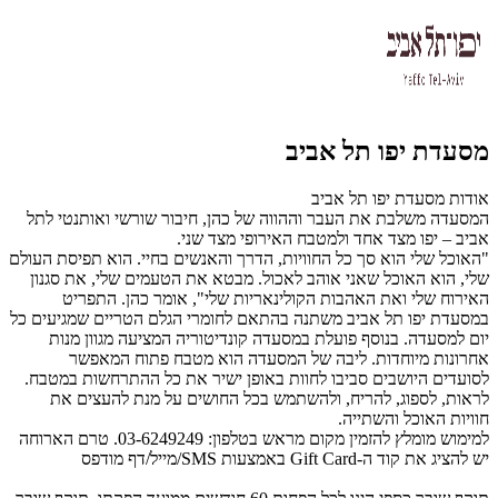
מסעדת יפו תל אביב
אודות מסעדת יפו תל אביב
המסעדה משלבת את העבר וההווה של כהן, חיבור שורשי ואותנטי לתל
אביב – יפו מצד אחד ולמטבח האירופי מצד שני.
"האוכל שלי הוא סך כל החוויות, הדרך והאנשים בחיי. הוא תפיסת העולם
שלי, הוא האוכל שאני אוהב לאכול. מבטא את הטעמים שלי, את סגנון
האירוח שלי ואת האהבות הקולינאריות שלי", אומר כהן. התפריט
במסעדת יפו תל אביב משתנה בהתאם לחומרי הגלם הטריים שמגיעים כל
יום למסעדה. בנוסף פועלת במסעדה קונדיטוריה המציעה מגוון מנות
אחרונות מיוחדות. ליבה של המסעדה הוא מטבח פתוח המאפשר
לסועדים היושבים סביבו לחוות באופן ישיר את כל ההתרחשות במטבח.
לראות, לספוג, להריח, ולהשתמש בכל החושים על מנת להעצים את
חוויות האוכל והשתייה.
למימוש מומלץ להזמין מקום מראש בטלפון: 03-6249249. טרם הארוחה
יש להציג את קוד ה-Gift Card באמצעות SMS/מייל/דף מודפס