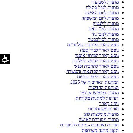
מתנות לשבועות
מתנות למזל בתולה
מתנות ליום האישה
מתנות ליום המשפחה
מתנות לולנטיין
מתנות לט"ו באב
מתנות לנובי גוד
מתנות לסילבסטר
גיפט קארד למתנות קולינריות
גיפט קארד לבתי ספא
גיפט קארד למותגי אופנה
גיפט קארד לנופש ולמלונות
גיפט קארד לתרבות ופנאי
גיפט קארד לסדנאות והעשרה
גיפט קארד ליופי וטיפוח
המתנות האהובות של 2025
המתנות החדשות
מתנות במימוש אונליין
רעיונות למתנות מקוריות
גיפט קארד
חוויות משפחתיות
מתנות מומלצות לחג
מתנות מקוריות לאישה
חברות וארגונים - מתנות לעובדים
תקנון מתנה משותפת