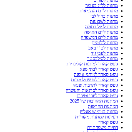
מתנות לפורים
מתנות לל"ג בעומר
מתנות ליום העצמאות
מתנות כחול לבן
מתנות לשבועות
מתנות למזל בתולה
מתנות ליום האישה
מתנות ליום המשפחה
מתנות לולנטיין
מתנות לט"ו באב
מתנות לנובי גוד
מתנות לסילבסטר
גיפט קארד למתנות קולינריות
גיפט קארד לבתי ספא
גיפט קארד למותגי אופנה
גיפט קארד לנופש ולמלונות
גיפט קארד לתרבות ופנאי
גיפט קארד לסדנאות והעשרה
גיפט קארד ליופי וטיפוח
המתנות האהובות של 2025
המתנות החדשות
מתנות במימוש אונליין
רעיונות למתנות מקוריות
גיפט קארד
חוויות משפחתיות